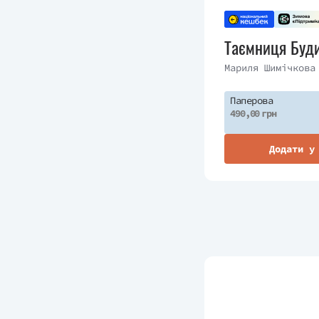
КСД
Readberry
Таємниця Буди
Glimmer
Мариля Шимічкова
VERBA Publishing
Паперова
490,00 грн
Додати у