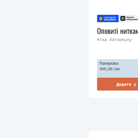
Оповиті нитка
Кіка Хатзопулу
Паперова
690,00 грн
Додати у