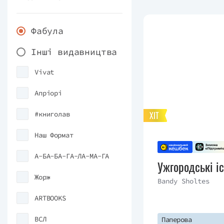
Фабула
Інші видавництва
Vivat
Апріорі
#книголав
ХІТ
Наш Формат
А-БА-БА-ГА-ЛА-МА-ГА
Ужгородські іс
Жорж
Bandy Sholtes
ARTBOOKS
ВСЛ
Паперова