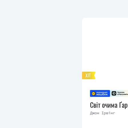
ХІТ
Світ очима Ґа
Джон Ірвінг