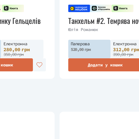
нку Гельцелів
Танхельм #2. Темрява но
Юлія Романюк
Електронна
Паперова
Електронна
280,00 грн
312,00 гр
520,00 грн
350,00 грн
390,00 грн
 кошик
Додати у кошик