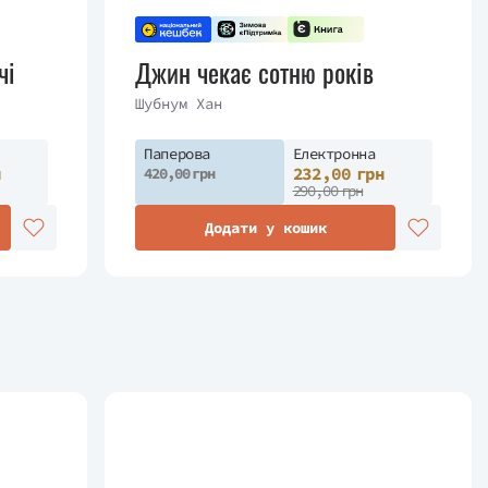
чі
Джин чекає сотню років
Шубнум Хан
Паперова
Електронна
н
232,00 грн
420,00 грн
290,00 грн
Додати у кошик