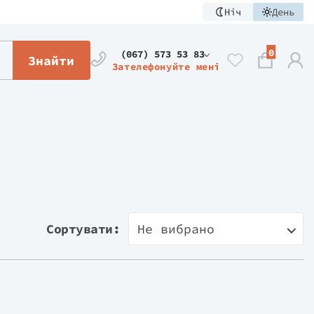
Ніч
День
0
(067) 573 53 83
Знайти
Зателефонуйте мені
Сортувати:
Не вибрано