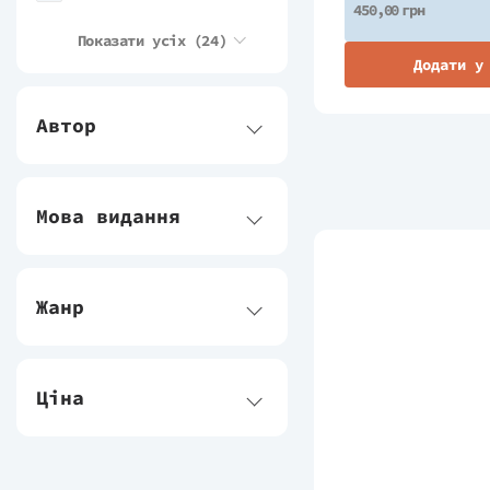
450,00 грн
Лабораторія
Показати усіх
(24)
Додати у
Віхола
Автор
Видавництво РМ
Bookchef
Мова видання
НК Богдан
Свічадо
Жанр
Nebo BookLab
Школа
Ціна
Ще одну сторінку
Урбіно