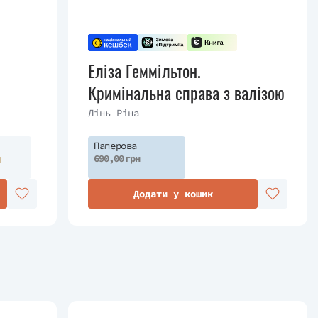
Еліза Геммільтон.
Кримінальна справа з валізою
Лінь Ріна
Паперова
н
690,00 грн
Додати у кошик