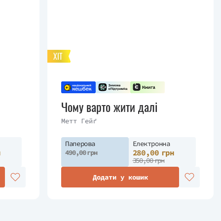
ХІТ
Чому варто жити далі
Метт Гейґ
Паперова
Електронна
н
280,00 грн
490,00 грн
350,00 грн
Додати у кошик