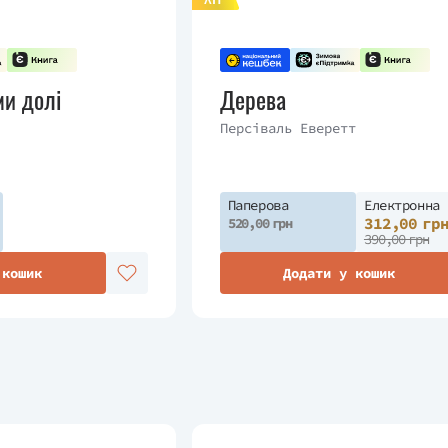
ми долі
Дерева
Персіваль Еверетт
Паперова
Електронна
312,00 гр
520,00 грн
390,00 грн
 кошик
Додати у кошик