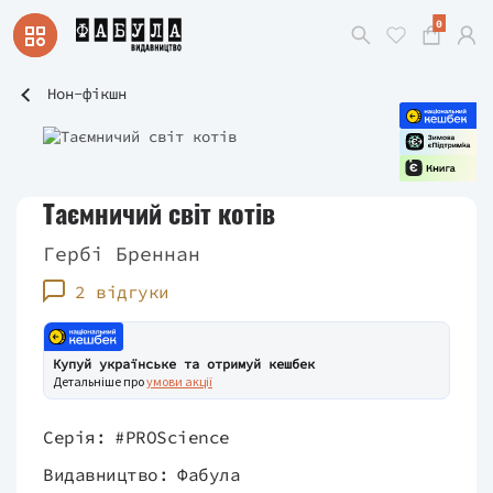
0
Нон-фікшн
Таємничий світ котів
Гербі Бреннан
2 відгуки
Купуй українське та отримуй кешбек
Детальніше про
умови акції
Серія:
#PROScience
Видавництво:
Фабула