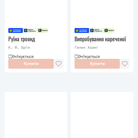
Руїна троянд
Випробування нареченої
К. Ф. Брін
Гелен Хоанг
Очікується
Очікується
Купити
Купити