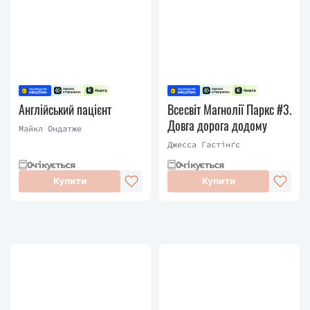
Англійський пацієнт
Всесвіт Магнолії Паркс #3.
Довга дорога додому
Майкл Ондатже
Джесса Гастінґс
Очікується
Очікується
Купити
Купити