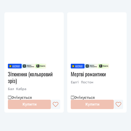
Зіткнення (кольоровий
Мертві романтики
зріз)
Ешлі Постон
Бал Кабра
Очікується
Очікується
Купити
Купити