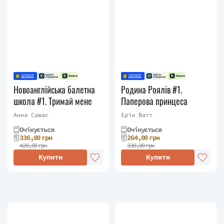
Новоанглійська балетна
Родина Роялів #1.
школа #1. Тримай мене
Паперова принцеса
Анна Савас
Ерін Ватт
Очікується
Очікується
336,00 грн
264,00 грн
420,00 грн
330,00 грн
Купити
Купити