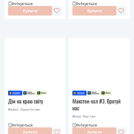
Очікується
Очікується
Купити
Купити
Дім на краю світу
Макстон-хол #3. Врятуй
нас
Майкл Каннінгем
Мона Кастен
Очікується
Очікується
Купити
Купити