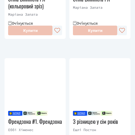
(кольоровий зріз)
Маріана Запата
Маріана Запата
Очікується
Очікується
Купити
Купити
Френдзона #1. Френдзона
З різницею у сім років
Еббі Хіменес
Ешлі Постон