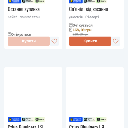
Остання зупинка
Сп’янілі від кохання
Кейсі Макквістон
Джасмін Ґіллорі
Очікується
168,00 грн
Очікується
210,00 грн
Купити
Купити
Стіна Вінніпеґа і Я
Стіна Вінніпеґа і Я