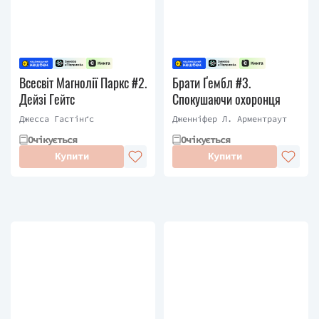
Всесвіт Магнолії Паркс #2.
Брати Ґембл #3.
Дейзі Гейтс
Спокушаючи охоронця
Джесса Гастінґс
Дженніфер Л. Арментраут
Очікується
Очікується
Купити
Купити