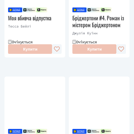
Моя вбивча відпустка
Бріджертони #4. Роман із
містером Бріджертоном
Тесса Бейлі
Джулія Куїнн
Очікується
Очікується
Купити
Купити