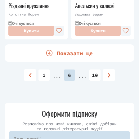
Різдвяні кружляння
Апельсин у калюжі
Крістіна Лорен
Людмила Баран
Очікується
Очікується
Купити
Купити
Показати ще
1
6
10
Оформити підписку
Розповімо про нові книжки, свіжі добірки
та головні літературні події