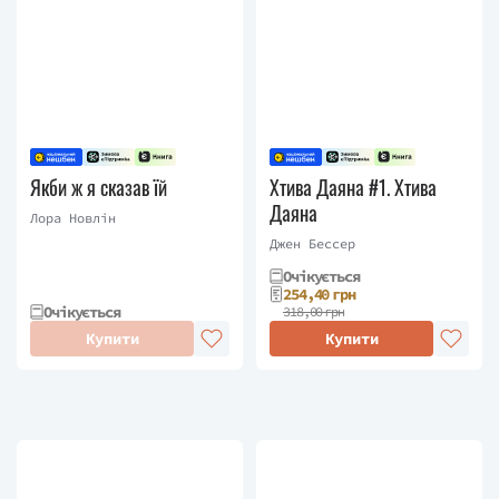
Якби ж я сказав їй
Хтива Даяна #1. Хтива
Даяна
Лора Новлін
Джен Бессер
Очікується
254,40 грн
Очікується
318,00 грн
Купити
Купити