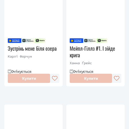
Зустрінь мене біля озера
Мейпл-Гіллз #1. І зійде
крига
Карлі Форчун
Ханна Ґрейс
Очікується
Очікується
Купити
Купити