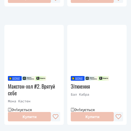
Макстон-хол #2. Врятуй
Зіткнення
себе
Бал Кабра
Мона Кастен
Очікується
Очікується
Купити
Купити