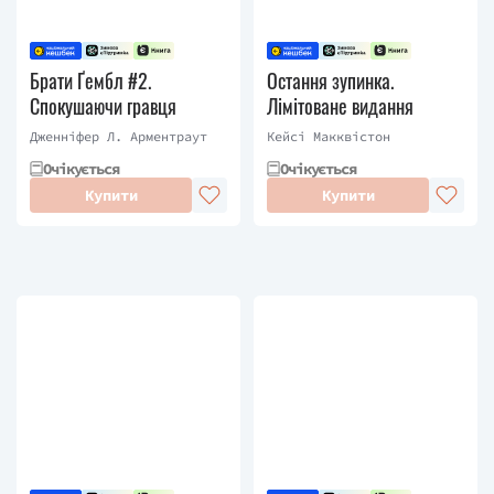
Брати Ґембл #2.
Остання зупинка.
Спокушаючи гравця
Лімітоване видання
Дженніфер Л. Арментраут
Кейсі Макквістон
Очікується
Очікується
Купити
Купити