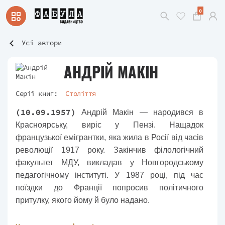
0
Усі автори
АНДРІЙ МАКІН
Серії книг:
Століття
(10.09.1957)
Андрій Макін — народився в
Красноярську, виріс у Пензі. Нащадок
французької емігрантки, яка жила в Росії від часів
революції 1917 року. Закінчив філологічний
факультет МДУ, викладав у Новгородському
педагогічному інституті. У 1987 році, під час
поїздки до Франції попросив політичного
притулку, якого йому й було надано.
Свою письменницьку кар’єру Андрій Макін