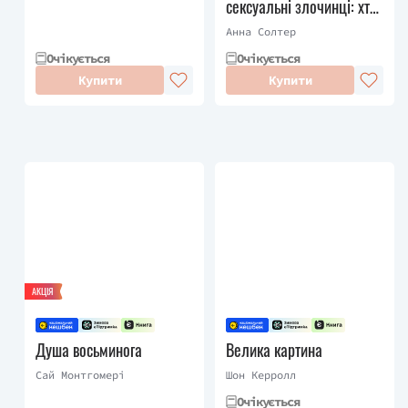
сексуальні злочинці: хто
вони такі, як вони діють і
Анна Солтер
як ми можемо захистити
Очікується
Очікується
себе та своїх дітей
Купити
Купити
АКЦІЯ
Душа восьминога
Велика картина
Сай Монтгомері
Шон Керролл
Очікується