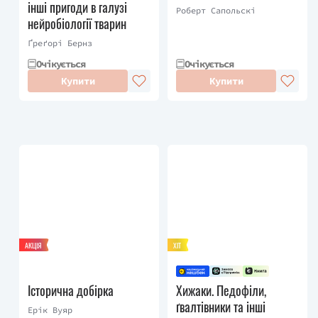
інші пригоди в галузі
Роберт Сапольскі
нейробіології тварин
Ґреґорі Бернз
Очікується
Очікується
Купити
Купити
АКЦІЯ
ХІТ
Історична добірка
Хижаки. Педофіли,
ґвалтівники та інші
Ерік Вуяр