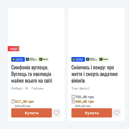
АКЦІЯ
Симфонія вуглецю.
Сміючись і помру: про
Вуглець та еволюція
життя і смерть видатних
майже всього на світі
вікінгів
Роберт М. Гейзен
Том Шиппі
750,00 грн
517,50 грн
440,00 грн
690,00 грн
550,00 грн
Купити
Купити