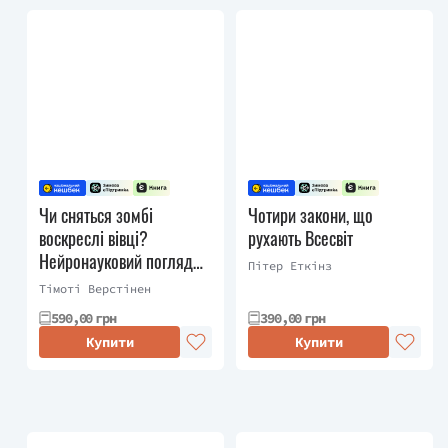
Чи сняться зомбі
Чотири закони, що
воскреслі вівці?
рухають Всесвіт
Нейронауковий погляд
Пітер Еткінз
на мозок зомбі
Тімоті Верстінен
590,00 грн
390,00 грн
Купити
Купити