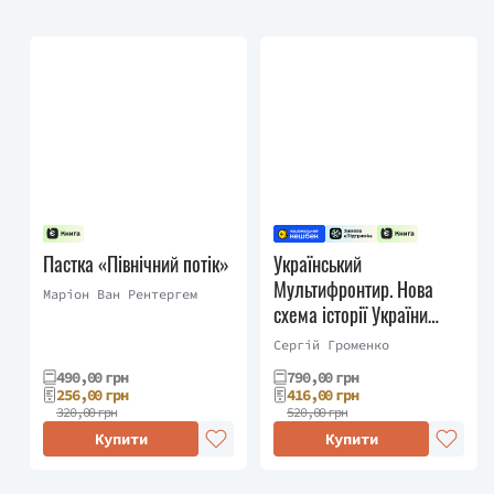
Пастка «Північний потік»
Український
Мультифронтир. Нова
Маріон Ван Рентергем
схема історії України
(неоліт — початок ХХ
Сергій Громенко
століття)
490,00 грн
790,00 грн
256,00 грн
416,00 грн
320,00 грн
520,00 грн
Купити
Купити