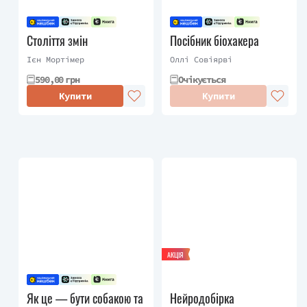
Століття змін
Посібник біохакера
Ієн Мортімер
Оллі Совіярві
590,00 грн
Очікується
Купити
Купити
АКЦІЯ
Як це — бути собакою та
Нейродобірка