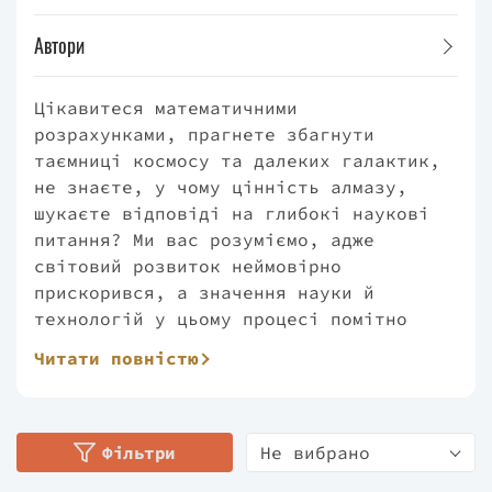
Автори
Цікавитеся математичними
розрахунками, прагнете збагнути
таємниці космосу та далеких галактик,
не знаєте, у чому цінність алмазу,
шукаєте відповіді на глибокі наукові
питання? Ми вас розуміємо, адже
світовий розвиток неймовірно
прискорився, а значення науки й
технологій у цьому процесі помітно
зросло. Як інновації впливають на
Читати повністю
еволюцію глобальної системи? Який
підхід обрати, щоб упевнено працювати
в майбутньому? Відповіді — у книжках
цієї серії. Ви, напевно, вже
Фільтри
Не вибрано
зрозуміли, що #PROScience — це книжки