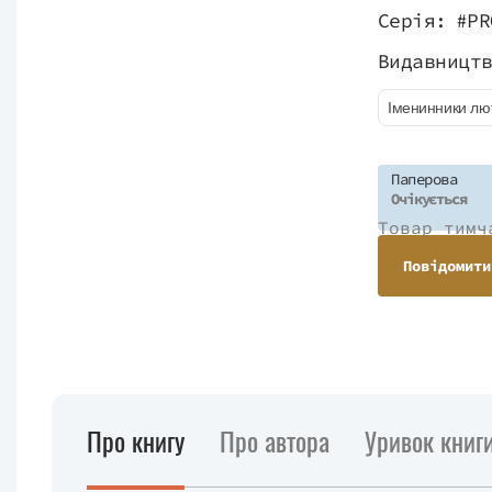
Серія:
#PR
Видавницт
Іменинники лю
Паперова
Очікується
Товар тимч
Повідомити
Про книгу
Про автора
Уривок книг