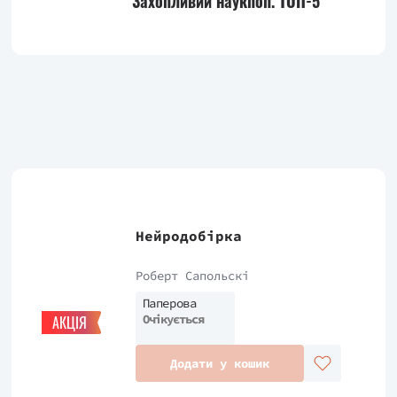
Захопливий наукпоп. ТОП-5
Нейродобірка
Роберт Сапольскі
Паперова
Очікується
АКЦІЯ
Додати у кошик