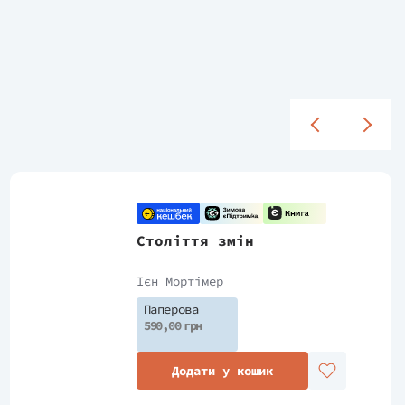
Століття змін
Ієн Мортімер
Паперова
590,00 грн
Додати у кошик