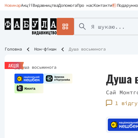
Новинар
Акції
Видавництва
Допомога
Про нас
Контакти
Подарунко
Головна
Нон-фікшн
Душа восьминога
АКЦІЯ
Душа 
Сай Монтг
1 відгу