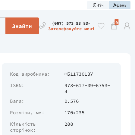
Ніч
День
0
(067) 573 53 83
Знайти
Зателефонуйте мені
Код виробника:
ФБ1173013У
ISBN:
978-617-09-6753-
4
Вага:
0.576
Розміри, мм:
170x235
Кількість
288
сторінок: