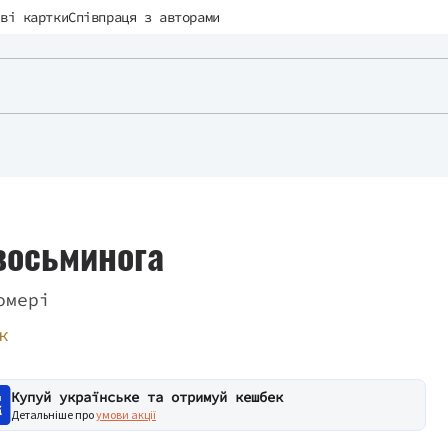
ві картки
Співпраця з авторами
восьминога
омері
к
Купуй українське та отримуй кешбек
Детальніше про
умови акції