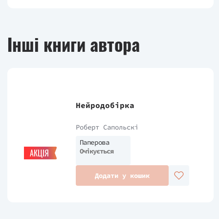
Інші книги автора
Нейродобірка
Роберт Сапольскі
Паперова
Очікується
АКЦІЯ
Додати у кошик