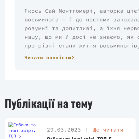
Якось Сай Монтгомері, авторка ціє
восьминога — і до нестями закохал
розумні та допитливі, а їхня нерв
нашу, що ми й досі не знаємо, як 
про різні етапи життя восьминогів
літературу, розмови з дослідникам
Читати повністю
цими унікальними тваринами — споч
природному середовищі. Зрештою, а
кутом поглянути й на інших водних
свою, особливу свідомість. Ця кни
на Землі, нагадуючи, що людина — 
Публікації на тему
ж, можливо, не найрозумніша. Цю п
готова віддати восьминогам.
29.03.2023
Що читати