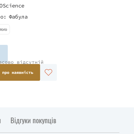
OScience
во:
Фабула
того
асово відсутній
 про наявність
и
Відгуки покупців