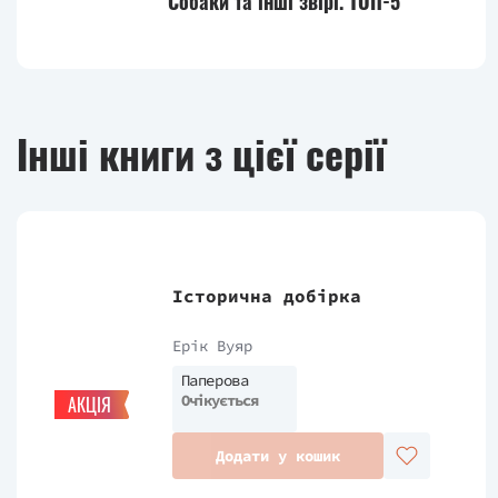
Собаки та інші звірі. ТОП-5
Інші книги з цієї серії
Історична добірка
Ерік Вуяр
Паперова
Очікується
АКЦІЯ
Додати у кошик