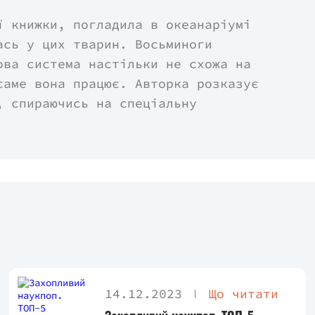
ї книжки, погладила в океанаріумі
ась у цих тварин. Восьминоги
ова система настільки не схожа на
саме вона працює. Авторка розказує
, спираючись на спеціальну
и і власний досвід спілкування з
атку в океанаріумі, а потім і в
вторка змушує зовсім під новим
 мешканців, бо ж і вони мають якусь
жка сповнена любові до всіх істот
просто ще одна форма життя, до того
ершість Сай Монтгомері без вагань
14.12.2023
Що читати