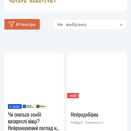
Читати повністю
вивчає нежить, сподіваючись розповісти
громадськості про мозок та історію нейронауки.
Відомо, що доктор Верстінен і зомбі мають
Фільтри
Не вибрано
спільний смак до мізків, за винятком того, що
Тімоті віддає перевагу цифровому формату.
Доктор Верстінен має пристрасть до наукової
роботи. Він є постійним блогером у Psychology
Today, співведучим подкасту з філософії та
когнітивної нейронауки під назвою «Аксони до
аксіом» і виступав із багатьма публічними
виступами про нейронауку та мозок.
АКЦІЯ
Чи сняться зомбі
Нейродобірка
воскреслі вівці?
Роберт Сапольскі
Нейронауковий погляд на