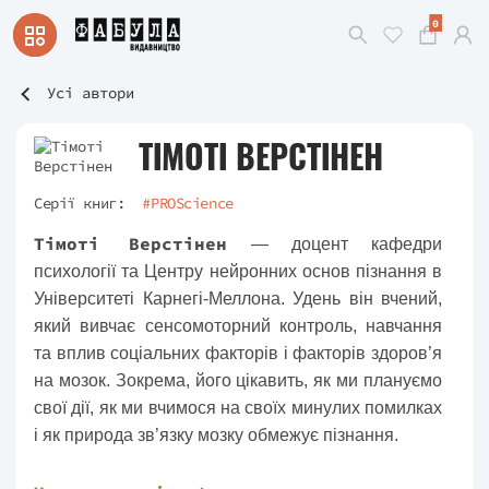
0
Усі автори
ТІМОТІ ВЕРСТІНЕН
Серії книг:
#PROScience
Тімоті Верстінен
— доцент кафедри
психології та Центру нейронних основ пізнання в
Університеті Карнегі-Меллона. Удень він вчений,
який вивчає сенсомоторний контроль, навчання
та вплив соціальних факторів і факторів здоров’я
на мозок. Зокрема, його цікавить, як ми плануємо
свої дії, як ми вчимося на своїх минулих помилках
і як природа зв’язку мозку обмежує пізнання.
Вночі доктор Верстінен є вченим-зомбі, який