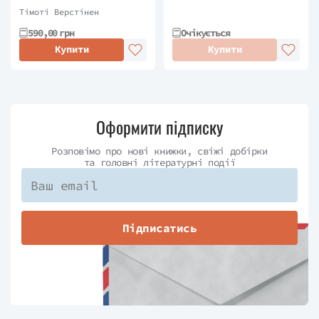
мозок зомбі
Тімоті Верстінен
590,00 грн
Очікується
Купити
Купити
Оформити підписку
Розповімо про нові книжки, свіжі добірки
та головні літературні події
Підписатись