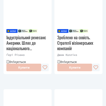
Індустріальний ренесанс
Зроблено на совість.
Америки. Шлях до
Стратегії візіонерських
національного
компаній
процвітання
Ґері Пізано
Джим Коллінз
Очікується
Очікується
Купити
Купити