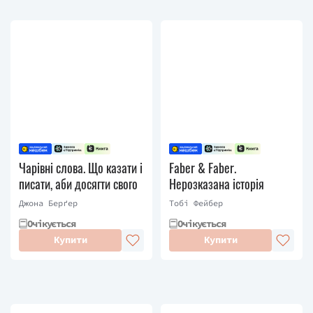
Чарівні слова. Що казати і
Faber & Faber.
писати, аби досягти свого
Нерозказана історія
Джона Берґер
Тобі Фейбер
Очікується
Очікується
Купити
Купити