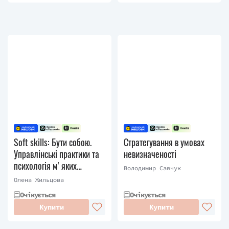
Soft skills: Бути собою.
Стратегування в умовах
Управлінські практики та
невизначеності
психологія мʼяких
Володимир Савчук
навичок
Олена Жильцова
Очікується
Очікується
Купити
Купити