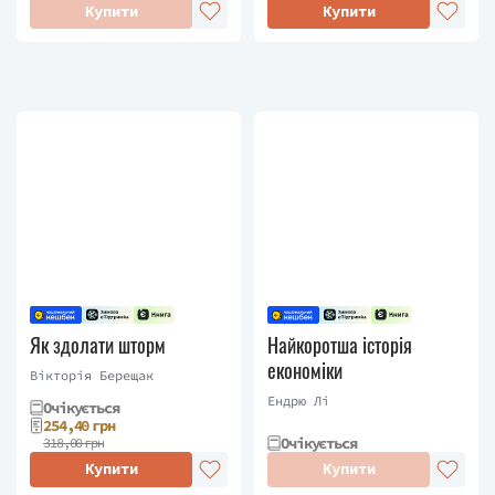
Купити
Купити
Як здолати шторм
Найкоротша історія
економіки
Вікторія Берещак
Ендрю Лі
Очікується
254,40 грн
Очікується
318,00 грн
Купити
Купити