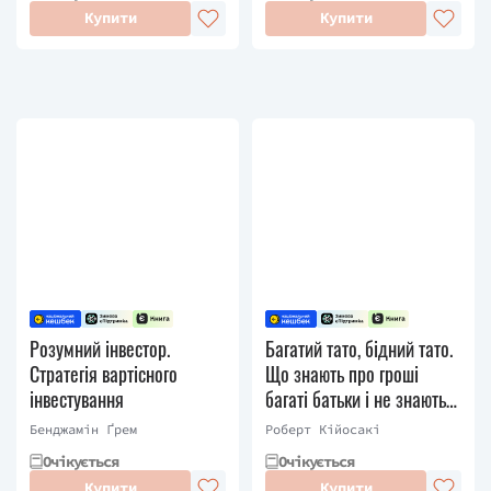
Купити
Купити
Розумний інвестор.
Багатий тато, бідний тато.
Стратегія вартісного
Що знають про гроші
інвестування
багаті батьки і не знають
бідні
Бенджамін Ґрем
Роберт Кійосакі
Очікується
Очікується
Купити
Купити