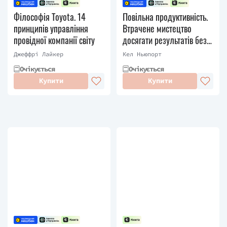
Філософія Toyota. 14
Повільна продуктивність.
принципів управління
Втрачене мистецтво
провідної компанії світу
досягати результатів без
вигорання
Джеффрі Лайкер
Кел Ньюпорт
Очікується
Очікується
Купити
Купити