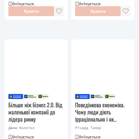
Очікується
Очікується
Купити
Купити
Більше ніж бізнес 2.0. Від
Поведінкова економіка.
маленької компанії до
Чому люди діють
лідера ринку
ірраціонально і як
отримати з цього вигоду
Джим Коллінз
Річард Талер
Очікується
Очікується