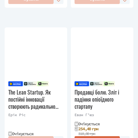
The Lean Startup. Як
Продавці болю. Зліт і
постійні інновації
падіння опіоїдного
створюють радикально
стартапу
успішний бізнес
Ерік Ріс
Еван Г’юз
Очікується
254,40 грн
Очікується
318,00 грн