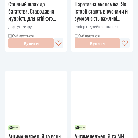
Стоїчний шлях до
Наративна економіка. Як
багатства. Стародавня
історії стають вірусними й
мудрість для стійкого
зумовлюють важливі
добробуту
економічні події
Даріус Фору
Роберт Джеймс Шиллер
Очікується
Очікується
Купити
Купити
Антименеджер. Я та вони.
Антименеджер. Я та МИ.