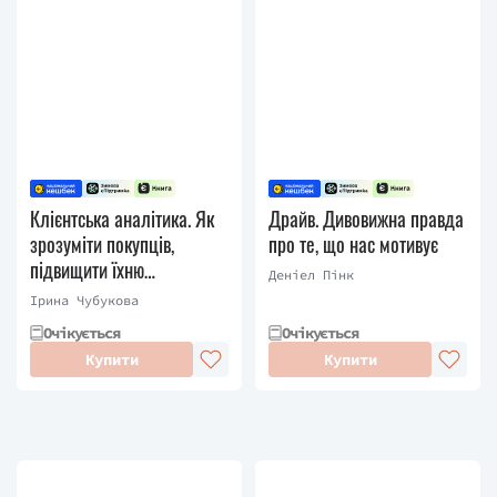
Клієнтська аналітика. Як
Драйв. Дивовижна правда
зрозуміти покупців,
про те, що нас мотивує
підвищити їхню
Деніел Пінк
лояльність і збільшити
Ірина Чубукова
доходи компанії
Очікується
Очікується
Купити
Купити