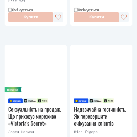
Еліс Улі
Очікується
Очікується
Купити
Купити
НОВИНКА
Сексуальність на продаж.
Надзвичайна гостинність.
Що приховує мереживо
Як перевершити
«Victoria's Secret»
очікування клієнтів
Лорен Шерман
Вілл Ґідера