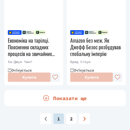
Економіка на тарілці.
Amazon без меж. Як
Пояснення складних
Джефф Безос розбудував
процесів на звичайних
глобальну імперію
продуктах
Ха-Джун Чанґ
Бред Стоун
Очікується
Очікується
Купити
Купити
Показати ще
1
2