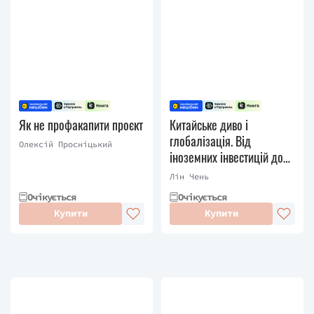
Як не профакапити проєкт
Китайське диво і
глобалізація. Від
Олексій Просніцький
іноземних інвестицій до
місцевих компаній-
Лін Чень
чемпіонів
Очікується
Очікується
Купити
Купити