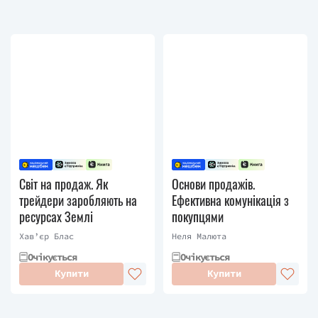
Світ на продаж. Як
Основи продажів.
трейдери заробляють на
Ефективна комунікація з
ресурсах Землі
покупцями
Хав’єр Блас
Неля Малюта
Очікується
Очікується
Купити
Купити