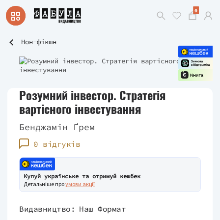
0
Нон-фікшн
Розумний інвестор. Стратегія
вартісного інвестування
Бенджамін Ґрем
0 відгуків
Купуй українське та отримуй кешбек
Детальніше про
умови акції
Видавництво:
Наш Формат