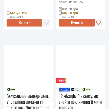
групі
Майкл Вілкінсон
890,00 грн
1428,30 грн
440,00 грн
1830,00 грн
550,00 грн
Купити
Купити
АКЦІЯ
Безжальний менеджмент.
12 місяців. Рік сенсу: як
Управління людьми та
знайти покликання й жити
прибутком. Друге видання
щасливо