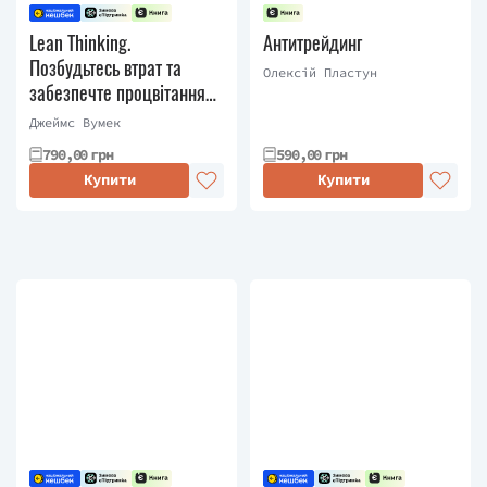
Lean Thinking.
Антитрейдинг
Позбудьтесь втрат та
Олексій Пластун
забезпечте процвітання
вашій компанії
Джеймс Вумек
790,00 грн
590,00 грн
Купити
Купити