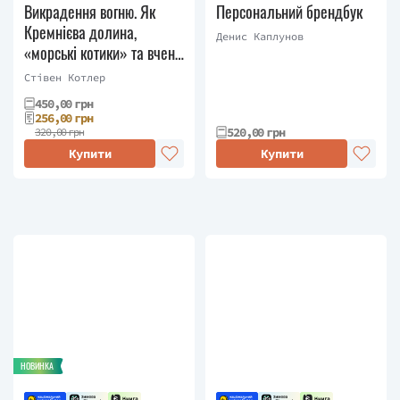
Викрадення вогню. Як
Персональний брендбук
Кремнієва долина,
Денис Каплунов
«морські котики» та вчені-
новатори
Стівен Котлер
революціонізують наш
450,00 грн
спосіб життя та праці
256,00 грн
520,00 грн
320,00 грн
Купити
Купити
НОВИНКА