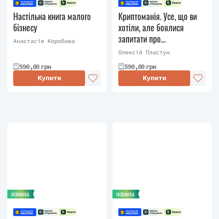
Настільна книга малого
Криптоманія. Усе, що ви
бізнесу
хотіли, але боялися
запитати про
Анастасія Коробова
криптовалюти
Олексій Пластун
590,00 грн
590,00 грн
Купити
Купити
НОВИНКА
НОВИНКА