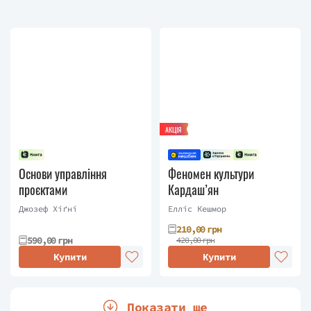
АКЦІЯ
Основи управління
Феномен культури
проєктами
Кардаш’ян
Джозеф Хiґнi
Елліс Кешмор
210,00 грн
590,00 грн
420,00 грн
Купити
Купити
Показати ще