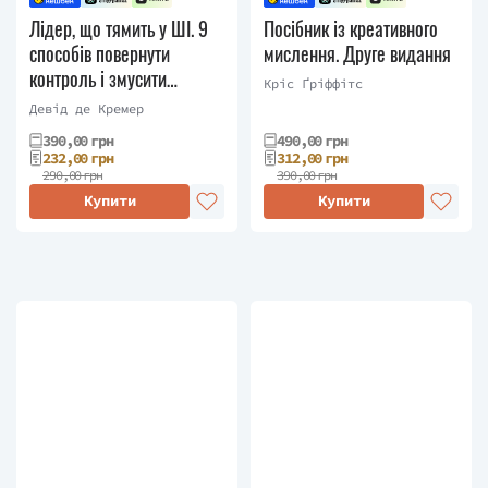
Лідер, що тямить у ШІ. 9
Посібник із креативного
способів повернути
мислення. Друге видання
контроль і змусити
Кріс Ґріффітс
штучний інтелект
Девід де Кремер
працювати
390,00 грн
490,00 грн
232,00 грн
312,00 грн
290,00 грн
390,00 грн
Купити
Купити