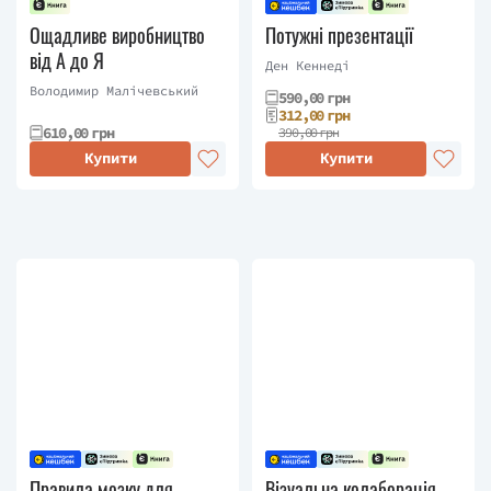
Ощадливе виробництво
Потужні презентації
від А до Я
Ден Кеннеді
Володимир Малічевський
590,00 грн
312,00 грн
610,00 грн
390,00 грн
Купити
Купити
Правила мозку для
Візуальна колаборація