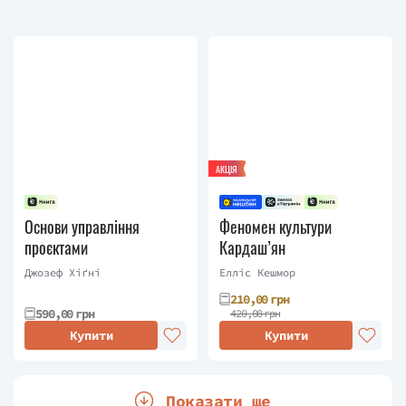
АКЦІЯ
Основи управління
Феномен культури
проєктами
Кардаш’ян
Джозеф Хiґнi
Елліс Кешмор
210,00 грн
590,00 грн
420,00 грн
Купити
Купити
Показати ще