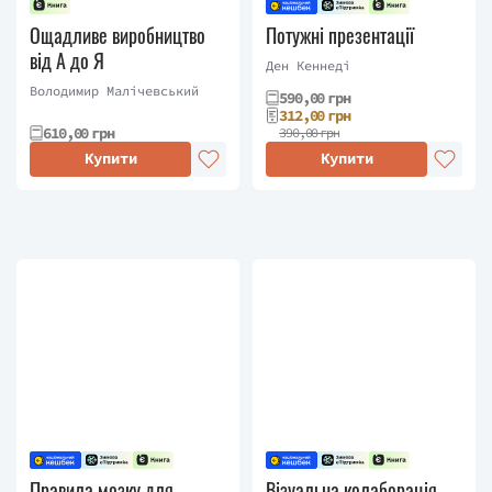
Ощадливе виробництво
Потужні презентації
від А до Я
Ден Кеннеді
Володимир Малічевський
590,00 грн
312,00 грн
610,00 грн
390,00 грн
Купити
Купити
Правила мозку для
Візуальна колаборація