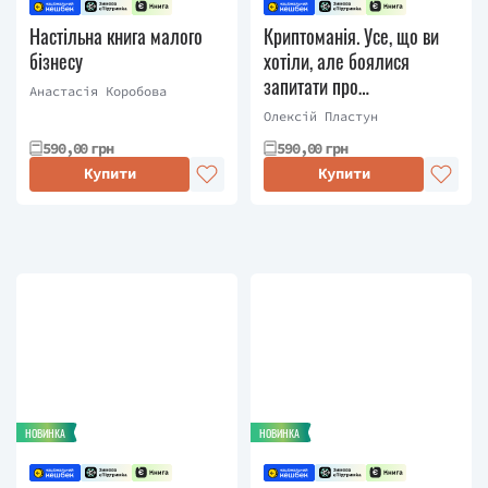
Настільна книга малого
Криптоманія. Усе, що ви
бізнесу
хотіли, але боялися
запитати про
Анастасія Коробова
криптовалюти
Олексій Пластун
590,00 грн
590,00 грн
Купити
Купити
НОВИНКА
НОВИНКА