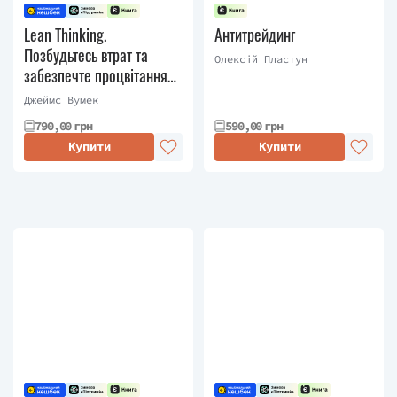
Lean Thinking.
Антитрейдинг
Позбудьтесь втрат та
Олексій Пластун
забезпечте процвітання
вашій компанії
Джеймс Вумек
790,00 грн
590,00 грн
Купити
Купити