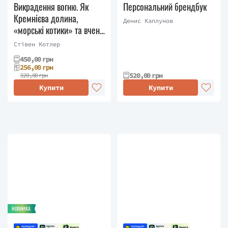
Викрадення вогню. Як
Персональний брендбук
Кремнієва долина,
Денис Каплунов
«морські котики» та вчені-
новатори
Стівен Котлер
революціонізують наш
450,00 грн
спосіб життя та праці
256,00 грн
520,00 грн
320,00 грн
Купити
Купити
НОВИНКА