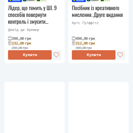
Лідер, що тямить у ШІ. 9
Посібник із креативного
способів повернути
мислення. Друге видання
контроль і змусити
Кріс Ґріффітс
штучний інтелект
Девід де Кремер
працювати
390,00 грн
490,00 грн
232,00 грн
312,00 грн
290,00 грн
390,00 грн
Купити
Купити