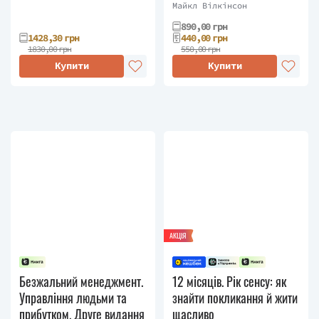
групі
Майкл Вілкінсон
890,00 грн
1428,30 грн
440,00 грн
1830,00 грн
550,00 грн
Купити
Купити
АКЦІЯ
Безжальний менеджмент.
12 місяців. Рік сенсу: як
Управління людьми та
знайти покликання й жити
прибутком. Друге видання
щасливо