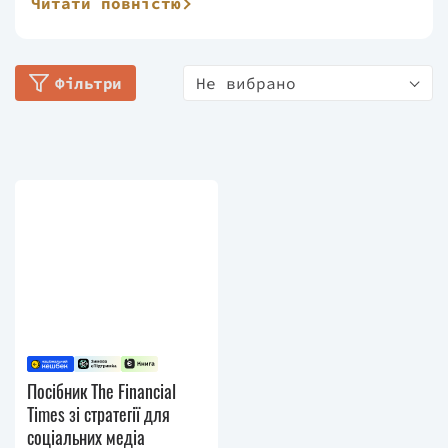
Читати повністю
директорів. Він навчає менеджерів
вищої ланки взаємодіяти зі сферою
цифрових медіа. Мартін також очолював
Фільтри
Не вибрано
понад 30 конференцій із цифрових і
соціальних медіа та є консультантом
із цифрових комунікацій у компанії
Oxford SM. Значну частину його роботи
зосереджено на організаційній
взаємодії з клієнтами, вправними
користувачами цифрових медіа, та
підлаштуванні під їхні нові потреби.
Обізнаність з цієї теми зробила його
майстерним доповідачем і
письменником. Його перша книжка
"Краудсерфінг" (Crowdsurfing), яку
він написав разом із Девідом Брейном.
Посібник The Financial
Книга досліджує, як інституції всього
Times зi стратегiї для
світу реагують на розширення
соцiальних медiа
можливостей споживачів. У своїй