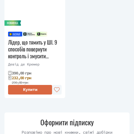
НОВИНКА
Лідер, що тямить у ШІ. 9
способів повернути
контроль і змусити
штучний інтелект
Девід де Кремер
працювати
390,00 грн
232,00 грн
290,00 грн
Купити
Оформити підписку
Розповімо про нові книжки, свіжі добірки