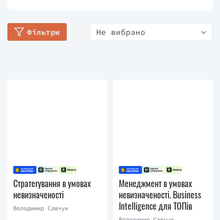
відкриті семінари, тренінги, консалтингові проєкти
для топ-менеджерів вищих ланок із оцінювання
Фільтри
Не вибрано
вартості бізнесу, інвестиційного проєктування.
Консультував такі компанії як «Київстар»,
«Дніпроенерго», «Swedbank» та інші. Заснував
«Школу Business Intelligence професора
Савчука». Провідний експерт «Стратегічного
Партнера-Дніпро». Викладач програм в
Об’єднаному Віденському Інституті.
Савчук є автором численних публікацій та книг із
фінансового та ризик-менеджменту, серед яких
фінансовий бестселер «Фінансовий менеджмент
підприємства».
Стратегування в умовах
Менеджмент в умовах
невизначеності
невизначеності. Business
Intelligence для ТОПів
Володимир Савчук
Володимир Савчук