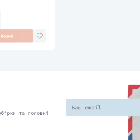
 кошик
обірки та головні