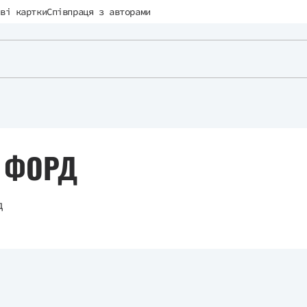
ві картки
Співпраця з авторами
І ФОРД
рд