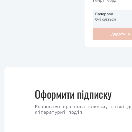
Генрі Форд
Паперова
Очікується
Додати у
Оформити підписку
Розповімо про нові книжки, свіжі д
літературні події