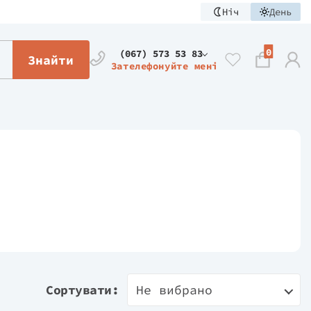
Ніч
День
0
(067) 573 53 83
Знайти
Зателефонуйте мені
Сортувати:
Не вибрано