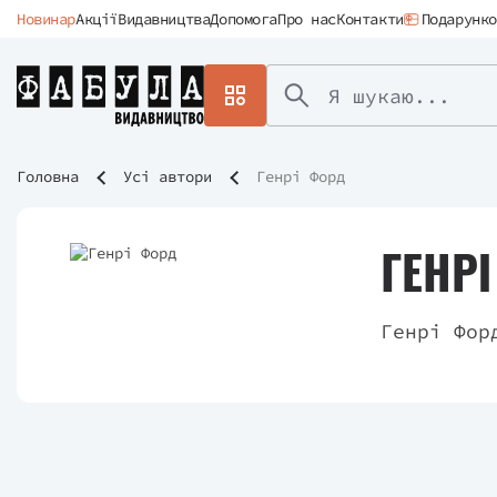
Новинар
Акції
Видавництва
Допомога
Про нас
Контакти
Подарунко
Головна
Усі автори
Генрі Форд
ГЕНР
Генрі Фо