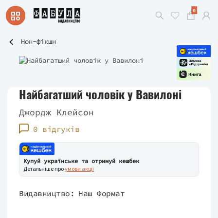
0
Нон-фікшн
Найбагатший чоловік у Вавилоні
Джордж Клейсон
0 відгуків
Купуй українське та отримуй кешбек
Детальніше про
умови акції
Видавництво:
Наш Формат