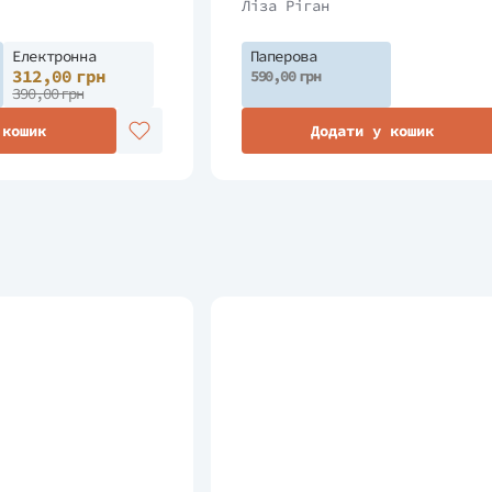
Ліза Ріган
Електронна
Паперова
312,00 грн
590,00 грн
390,00 грн
 кошик
Додати у кошик