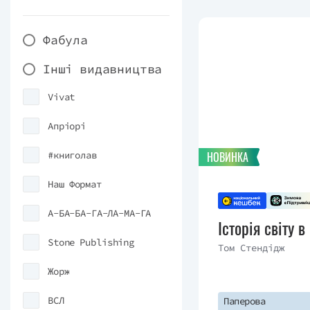
Фабула
Інші видавництва
Vivat
Апріорі
#книголав
НОВИНКА
Наш Формат
А-БА-БА-ГА-ЛА-МА-ГА
Історія світу 
Stone Publishing
Том Стендідж
Жорж
ВСЛ
Паперова