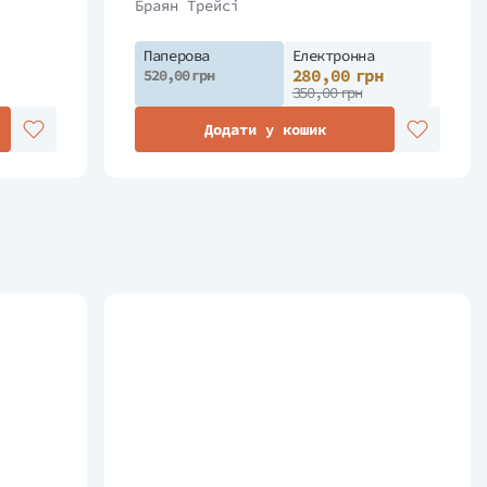
Браян Трейсі
Паперова
Електронна
280,00 грн
520,00 грн
350,00 грн
Додати у кошик