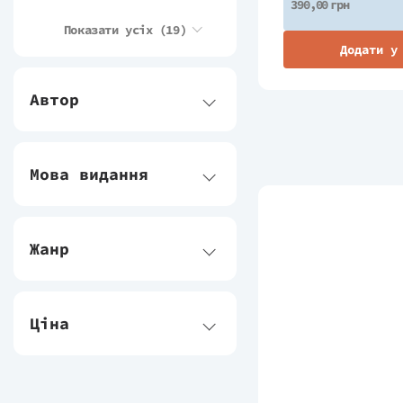
390,00 грн
Бородатий Тамарин
Показати усіх
(19)
Додати у
Лабораторія
Автор
Віхола
Bookchef
Твоя Підпільна
Мова видання
Гуманітарка
Школа
Жанр
Портал
Урбіно
Ціна
КСД