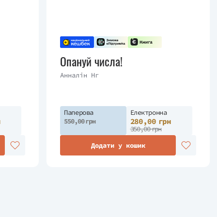
Опануй числа!
Анналін Нг
Паперова
Електронна
н
280,00 грн
550,00 грн
350,00 грн
Додати у кошик