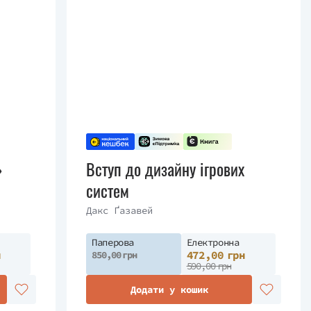
»
Вступ до дизайну ігрових
систем
Дакс Ґазавей
Паперова
Електронна
н
472,00 грн
850,00 грн
590,00 грн
Додати у кошик