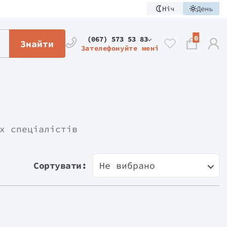
Ніч
День
0
(067) 573 53 83
Знайти
Зателефонуйте мені
х спеціалістів
Сортувати:
Не вибрано