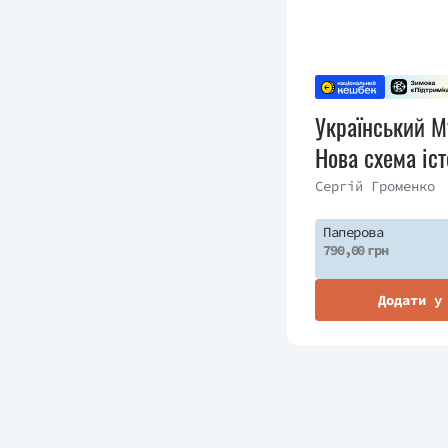
Український М
Нова схема іст
(неоліт — поч
Сергій Громенко
століття)
Паперова
790,00 грн
Додати у