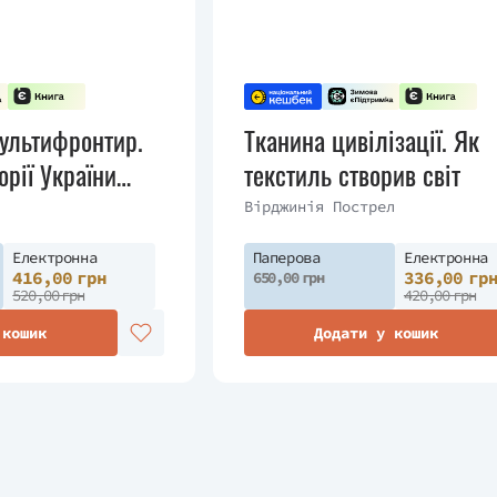
ультифронтир.
Тканина цивілізації. Як
орії України
текстиль створив світ
аток ХХ
Вірджинія Пострел
Електронна
Паперова
Електронна
416,00 грн
336,00 гр
650,00 грн
520,00 грн
420,00 грн
 кошик
Додати у кошик