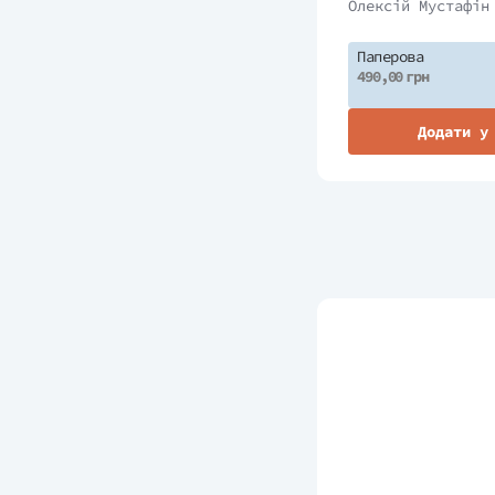
Олексій Мустафін
Паперова
490,00 грн
Додати у