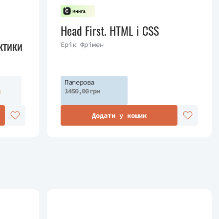
Head First. HTML і CSS
ктики
Ерік Фрімен
Паперова
н
1450,00 грн
Додати у кошик