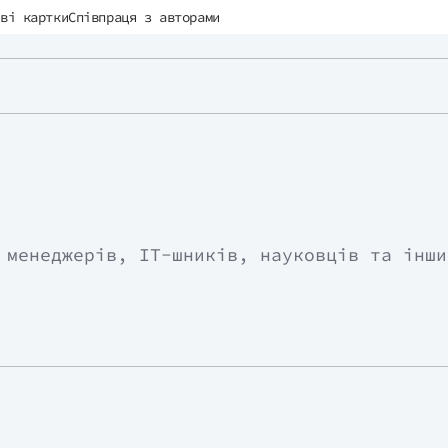
ві картки
Співпраця з авторами
 менеджерів, IT-шників, науковців та інши