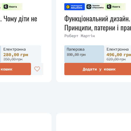
. Чому діти не
Функціональний дизайн.
Принципи, патерни і пра
Роберт Мартін
Електронна
Паперова
Електронна
280,00 грн
496,00 гр
890,00 грн
350,00 грн
620,00 грн
 кошик
Додати у кошик