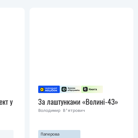
ект у
За лаштунками «Волині-43»
Володимир В’ятрович
Паперова