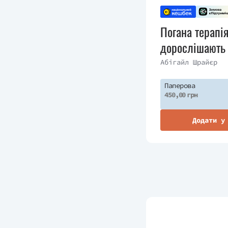
Погана терапія
дорослішають
Абігайл Шрайєр
Паперова
450,00 грн
Додати у