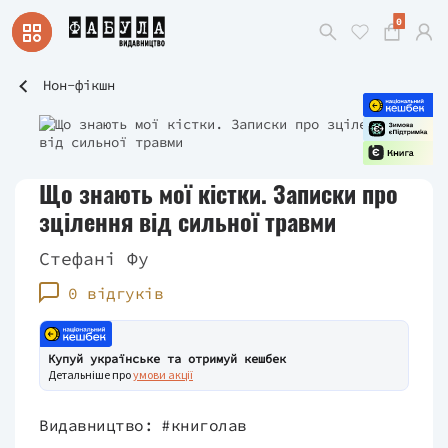
0
Нон-фікшн
Що знають мої кістки. Записки про
зцілення від сильної травми
Стефані Фу
0 відгуків
Купуй українське та отримуй кешбек
Детальніше про
умови акції
Видавництво:
#книголав