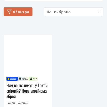
року займається політичною журналістикою. У
2012 був одним з ініціаторів гучного виступу
Фільтри
Не вибрано
журналістів проти цензури в інформагентстві
«УНІАН». З 2013 року працює в «Українській
правді». Автор сотень резонансних статей про
залаштунки української політики, десятків
інтерв'ю з топпосадовцями та журналістських
розслідувань, зокрема, про корупцію в оборонній
сфері.
Чим воюватимуть у Третій
світовій? Нова українська
зброя
Роман Романюк