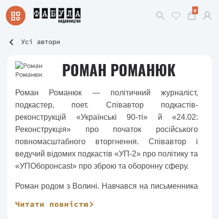
0
Усі автори
РОМАН РОМАНЮК
Роман Романюк — політичний журналіст,
подкастер, поет. Співавтор подкастів-
реконструкцій «Українські 90-ті» й «24.02:
Реконструкція» про початок російського
повномасштабного вторгнення. Співавтор і
ведучий відомих подкастів «УП-2» про політику та
«УПОборонcast» про зброю та оборонну сферу.
Роман родом з Волині. Навчався на письменника
в Острозькій академії та Київському
Читати повністю
національному університеті Шевченка. З 2012