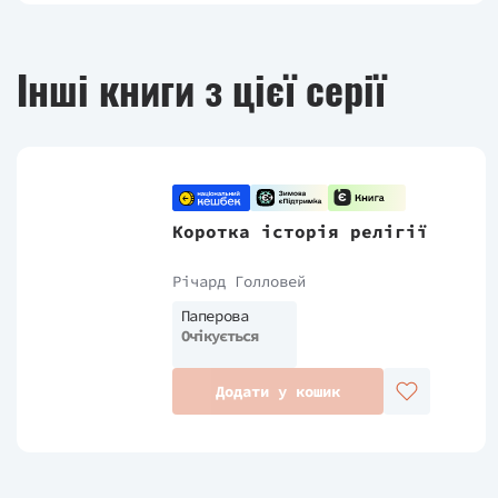
Інші книги з цієї серії
Коротка історія релігії
Річард Голловей
Паперова
Очікується
Додати у кошик