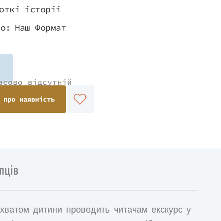
откі історіі
во:
Наш Формат
асово відсутній
 про наявність
пців
ахватом дитини проводить читачам екскурс у