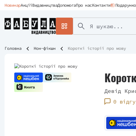
Новинар
Акції
Видавництва
Допомога
Про нас
Контакти
Подарунко
Головна
Нон-фікшн
Короткі історії про мову
Коротк
Девід Кри
0 відгу