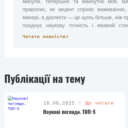
минуле, теперішнє та майбутнє мов. Ви
правопис, як акцент сприяє виживанню,
манері, а діалекти — це щось більше, ніж п
поєднує наукову точність і жвавий сти
викладених фактах. Чимало прикладів спец
Читати повністю
це допомагає поглянути на мову не як н
організм.
Публікації на тему
18.06.2025
Що читати
Наукові погляди. ТОП-5