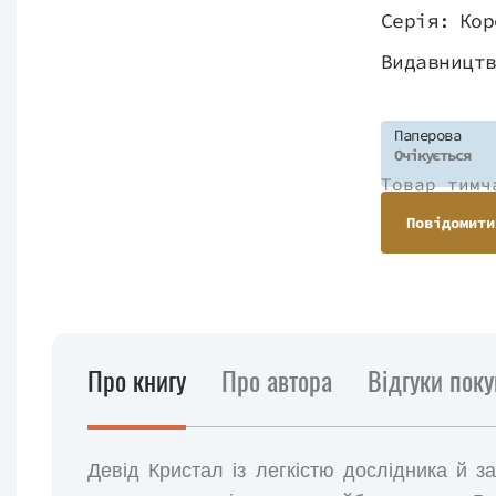
Серія:
Кор
Видавницт
Паперова
Очікується
Товар тимч
Повідомити
Про книгу
Про автора
Відгуки поку
Девід Кристал із легкістю дослідника й з