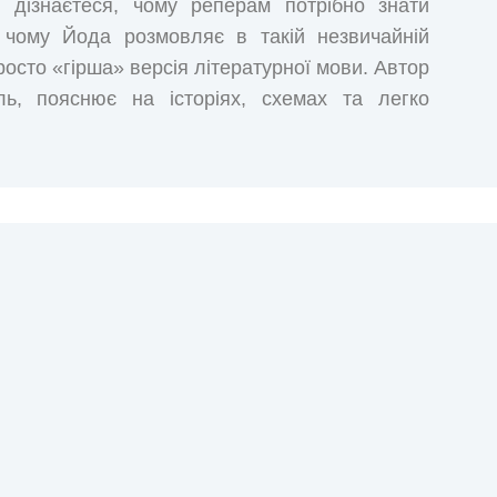
 дізнаєтеся, чому реперам потрібно знати
 чому Йода розмовляє в такій незвичайній
росто «гірша» версія літературної мови. Автор
ль, пояснює на історіях, схемах та легко
іально адаптовано під українську мову. Усе
а суху теорію, а як на незбагненний живий