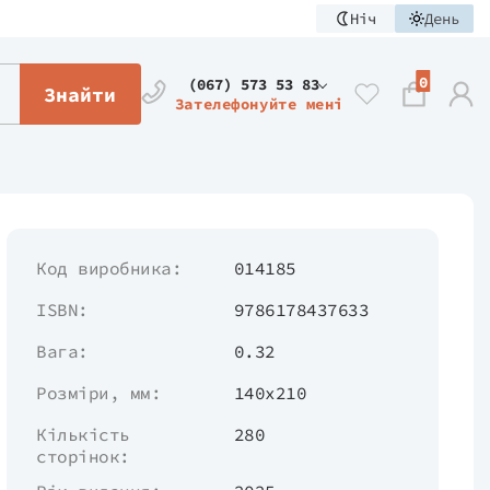
Ніч
День
0
(067) 573 53 83
Знайти
Зателефонуйте мені
Код виробника:
014185
ISBN:
9786178437633
Вага:
0.32
Розміри, мм:
140х210
Кількість
280
сторінок: