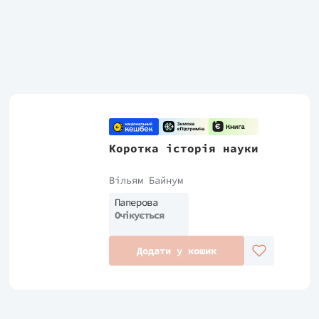
Коротка історія науки
Вільям Байнум
Паперова
Очікується
Додати у кошик