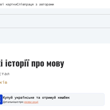
ві картки
Співпраця з авторами
і історії про мову
стал
ків
Купуй українське та отримуй кешбек
Детальніше про
умови акції