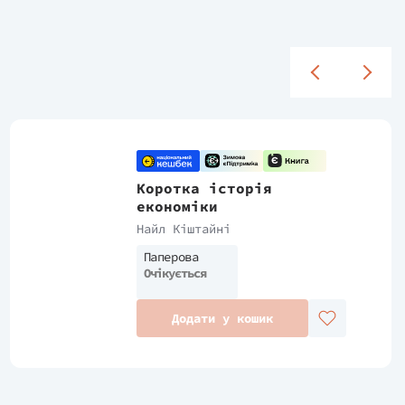
Коротка історія
економіки
Найл Кіштайні
Паперова
Очікується
Додати у кошик