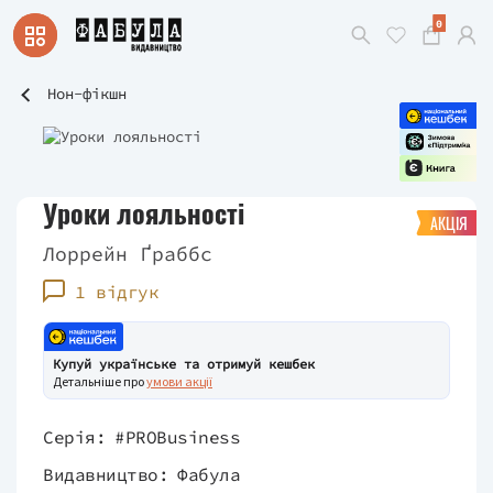
0
Нон-фікшн
Уроки лояльності
АКЦІЯ
Лоррейн Ґраббс
1 відгук
Купуй українське та отримуй кешбек
Детальніше про
умови акції
Серія:
#PROBusiness
Видавництво:
Фабула