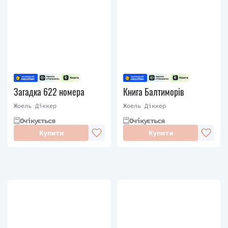
Загадка 622 номера
Книга Балтиморів
Жоель Діккер
Жоель Діккер
Очікується
Очікується
Купити
Купити