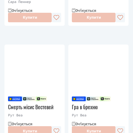
Сара Пеннер
Очікується
Очікується
Купити
Купити
Смерть місис Вестевей
Гра в брехню
Рут Веа
Рут Веа
Очікується
Очікується
Купити
Купити