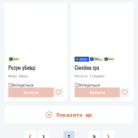
Розум убивці
Сімейна гра
Майк Омер
Кетрін Стедмен
Очікується
Очікується
Купити
Купити
Показати ще
1
7
9