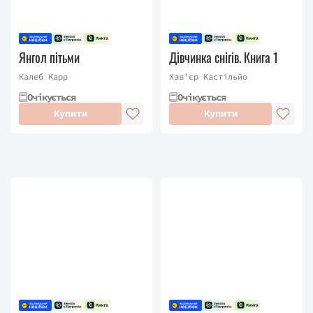
Янгол пітьми
Дівчинка снігів. Книга 1
Калеб Карр
Хав’єр Кастільйо
Очікується
Очікується
Купити
Купити