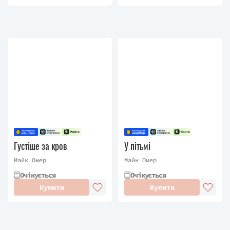
Густіше за кров
У пітьмі
Майк Омер
Майк Омер
Очікується
Очікується
Купити
Купити