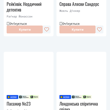
Рейк'явік. Нордичний
Справа Аляски Сандерс
детектив
Жоель Діккер
Раґнар Йонассон
Очікується
Очікується
Купити
Купити
Пасажир №23
Лондонська спіритична
спілка