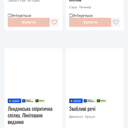
Себастіан Фітцек
Сара Пеннер
Очікується
Очікується
Купити
Купити
Лондонська спіритична
Звабливі речі
спілка. Лімітоване
Джанелл Браун
видання