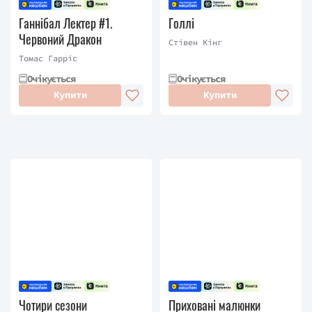
Ганнібал Лектер #1.
Голлі
Червоний Дракон
Стівен Кінг
Томас Гарріс
Очікується
Очікується
Купити
Купити
Чотири сезони
Приховані малюнки