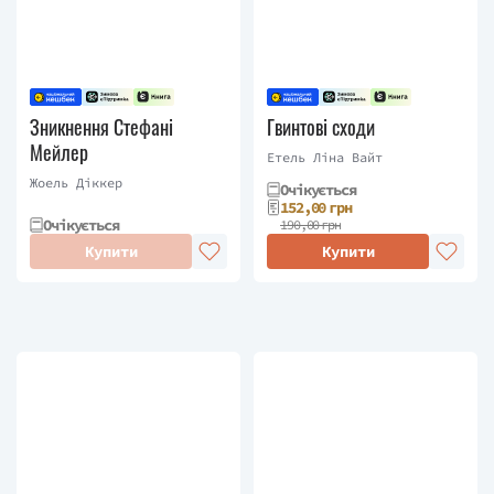
Зникнення Стефані
Гвинтові сходи
Мейлер
Етель Ліна Вайт
Жоель Діккер
Очікується
152,00 грн
Очікується
190,00 грн
Купити
Купити