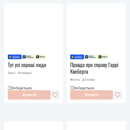
Тут усі хороші люди
Правда про справу Гаррі
Квеберта
Ешлі Флаверс
Жоель Діккер
Очікується
Очікується
Купити
Купити