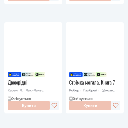
Двоюрідні
Стрімка могила. Книга 7
Карен М. Мак-Манус
Роберт Ґалбрейт (Джоан
Ролінґ)
Очікується
Очікується
Купити
Купити