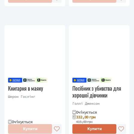
Книгарня в маяку
Посібник з убивства для
хорошої дівчинки
Шерон Гослінг
Голлі Джексон
Очікується
332,00 грн
Очікується
415,00 грн
Купити
Купити