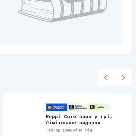
Керрі Сото знов у грі.
Лімітоване видання
Тейлор Дженкінс Рід