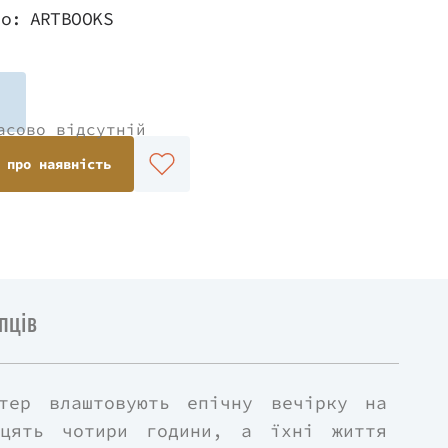
во:
ARTBOOKS
асово відсутній
 про наявність
пців
тер влаштовують епічну вечірку на
дцять чотири години, а їхні життя