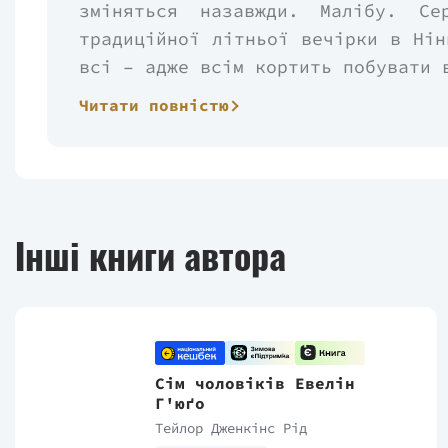
зміняться назавжди. Малібу. Се
традиційної літньої вечірки в Нін
всі – адже всім кортить побувати 
Читати повністю
Ніна – талановита серферка й фот
з серфінгу й видатний фотограф.
четвірку обожнюють не в лише в
паче, вони нащадки легендарно
цьогоріч Ніні зовсім не хочеться
Інші книги автора
захваті, Джей, навпаки, рахує х
Вже опівночі вечірка цілковит
особняк ущент згорить. Але до 
гратиме музика, відкриватимуться
народжувалися й якими жили кіль
Сім чоловіків Евелін
світанку не спалахне перша іскра.
Г'юґо
Тейлор Дженкінс Рід