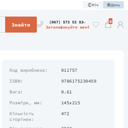
Ніч
День
0
(067) 573 53 83
Знайти
Зателефонуйте мені
Код виробника:
011757
ISBN:
9786175230459
Вага:
0.61
Розміри, мм:
145х215
Кількість
472
сторінок: