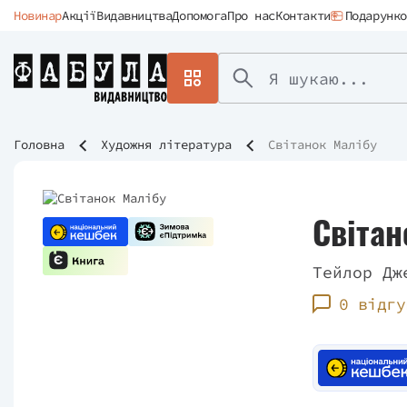
Новинар
Акції
Видавництва
Допомога
Про нас
Контакти
Подарунко
Головна
Художня література
Світанок Малібу
Світан
Тейлор Дж
0 відгу