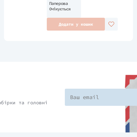
Паперова
Очікується
Додати у кошик
обірки та головні