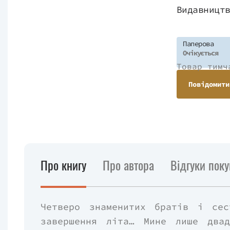
Видавницт
Паперова
Очікується
Товар тимч
Повідомити
Про книгу
Про автора
Відгуки поку
Четверо знаменитих братів і сес
завершення літа… Мине лише два