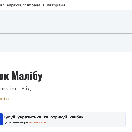
ві картки
Співпраця з авторами
ок Малібу
енкінс Рід
ків
Купуй українське та отримуй кешбек
Детальніше про
умови акції