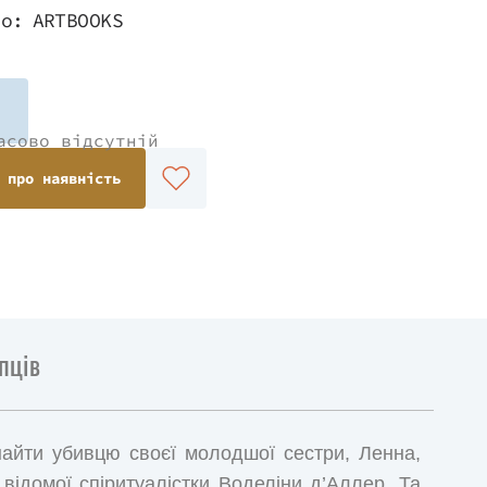
во:
ARTBOOKS
асово відсутній
 про наявність
пців
знайти убивцю своєї молодшої сестри, Ленна,
відомої спіритуалістки Воделіни д’Аллер. Та