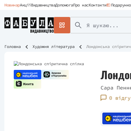
Новинар
Акції
Видавництва
Допомога
Про нас
Контакти
Подарунко
Головна
Художня література
Лондонська спіритич
Лондон
Сара Пенн
0 відгу