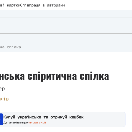
ві картки
Співпраця з авторами
на спілка
ська спіритична спілка
ер
ків
Купуй українське та отримуй кешбек
Детальніше про
умови акції