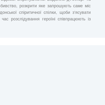
бивство, розкрити яке запрошують саме міс
нської спіритичної спілки, щоби з’ясувати
 час розслідування героїні співпрацюють із
 часом починають підозрювати, що ті й самі
. Чи зможе Ленна подолати свої упередження,
І чи підкажуть духи, як пов’язані її смерть з