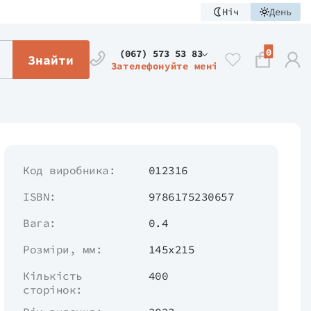
Ніч
День
0
(067) 573 53 83
Знайти
Зателефонуйте мені
Код виробника:
012316
ISBN:
9786175230657
Вага:
0.4
Розміри, мм:
145х215
Кількість
400
сторінок: