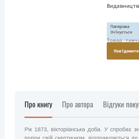
Видавницт
Паперова
Очікується
Товар тимч
Повідомити
Про книгу
Про автора
Відгуки поку
Рік 1873, вікторіанська доба. У спробах 
попри свій скептицизм, відправляється до 