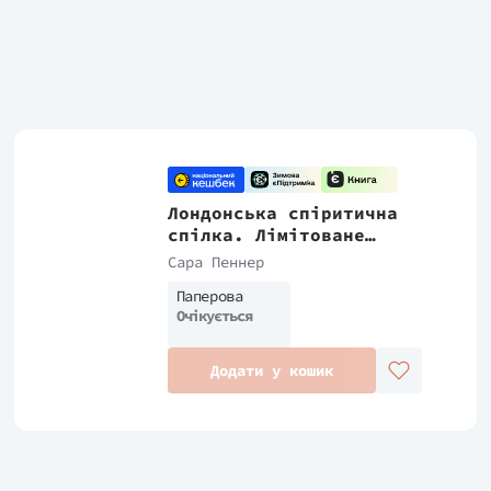
Лондонська спіритична
спілка. Лімітоване
видання
Сара Пеннер
Паперова
Очікується
Додати у кошик