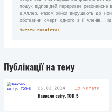
пошук відповідей перериває резонансне в
д’Аллер. Разом жінки вирушають до Лондо
обставини смерті одного з її членів. Під
впливовими представниками спілки, але з
Читати повністю
причетні до справи, яку хочуть розплутати
щоби розгадати таємницю вбивства сестри? 
убивством одного з членів Спілки?
Публікації на тему
06.03.2024
Що читати
Навколо світу. ТОП-5