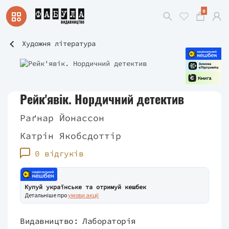
0
Художня література
Рейк'явік. Нордичний детектив
Раґнар Йонассон
Катрін Якобсдоттір
0 відгуків
Купуй українське та отримуй кешбек
Детальніше про
умови акції
Видавництво:
Лабораторія