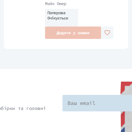
Майк Омер
Паперова
Очікується
Додати у кошик
обірки та головні