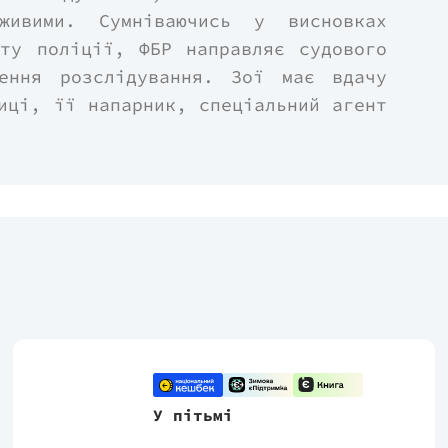
ивими. Сумніваючись у висновках
нту поліції, ФБР направляє судового
ення розслідування. Зої має вдачу
иці, її напарник, спеціальний агент
відуаліст, який не визнає правил.
апарниками, вони повинні разом
ійного вбивці й розібратися в його
на перервати низку смертей. Та коли
примітних конвертів має страшний
ми часів дитинства Зої, мисливиця
на навчена проникати в свідомість
 демонів минулого, чи зможе вона
У пітьмі