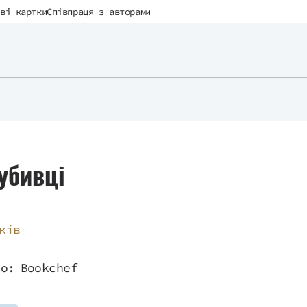
ві картки
Співпраця з авторами
убивці
ків
во:
Bookchef