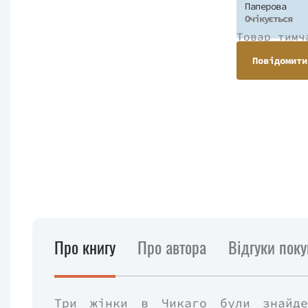
Паперова
Очікується
Товар тимч
Повідомити
Про книгу
Про автора
Відгуки поку
Три жінки в Чикаго були знайде