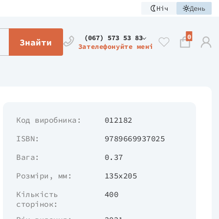
Ніч
День
0
(067) 573 53 83
Знайти
Зателефонуйте мені
Код виробника:
012182
ISBN:
9789669937025
Вага:
0.37
Розміри, мм:
135х205
Кількість
400
сторінок: