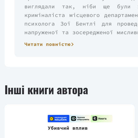
виглядали так, ніби ще були ж
криміналіста місцевого департаме
психолога Зої Бентлі для провед
напруженої та зосередженої мислив
Татум Грей - самозакоханий інди
Читати повністю
Незважаючи на конфлікт між н
проникнути в зашморг психіки сер
збочених фантазіях. Лише так мож
виявляється, що вміст трьох не
зв'язок із моторошними вбивства
Інші книги автора
опиняється на місці здобичі. Во
убивці, але якщо Зої не здолає
зупинити чудовисько сьогодення?
Убивчий вплив