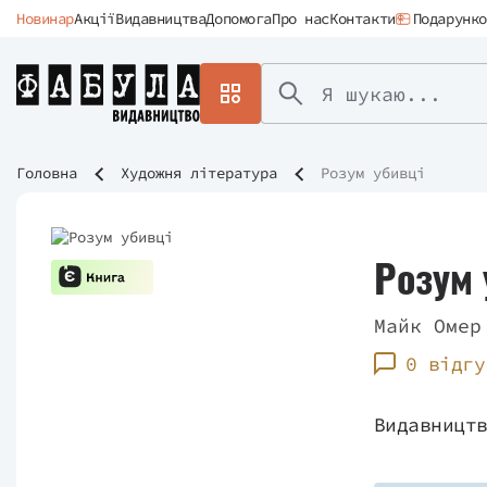
Новинар
Акції
Видавництва
Допомога
Про нас
Контакти
Подарунко
Головна
Художня література
Розум убивці
Розум 
Майк Омер
0 відгу
Видавницт