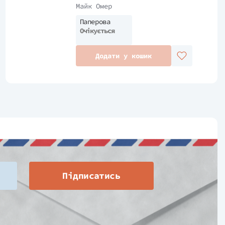
Майк Омер
Паперова
Очікується
Додати у кошик
Підписатись