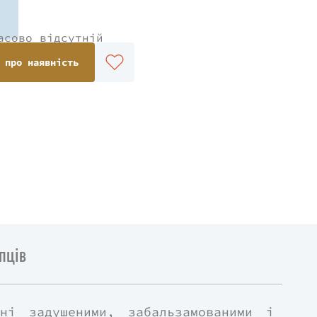
асово відсутній
 про наявність
пців
ні задушеними, забальзамованими і