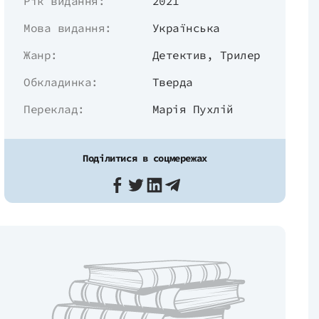
Рік видання:
2021
Мова видання:
Українська
Жанр:
Детектив
,
Трилер
Обкладинка:
Тверда
Переклад:
Марія Пухлій
Поділитися в соцмережах