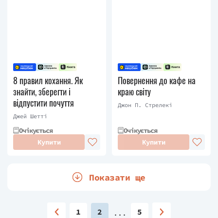
8 правил кохання. Як
Повернення до кафе на
знайти, зберегти і
краю світу
відпустити почуття
Джон П. Стрелекі
Джей Шетті
Очікується
Очікується
Купити
Купити
Показати ще
1
2
5