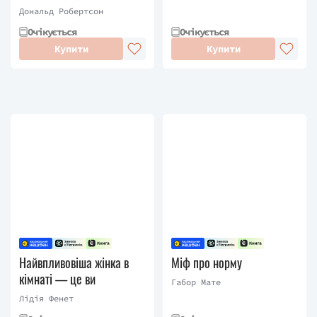
Дональд Робертсон
Очікується
Очікується
Купити
Купити
Найвпливовіша жінка в
Міф про норму
кімнаті — це ви
Габор Мате
Лідія Фенет