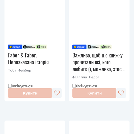
Faber & Faber.
Важливо, щоб цю книжку
Нерозказана історія
прочитали всі, кого
любите (і, можливо, хтось,
Тобі Фейбер
кого не дуже)
Філіппа Перрі
Очікується
Очікується
Купити
Купити