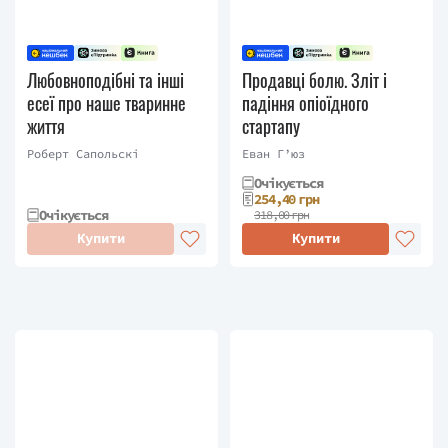
Любовноподібні та інші
Продавці болю. Зліт і
есеї про наше тваринне
падіння опіоїдного
життя
стартапу
Роберт Сапольскі
Еван Г’юз
Очікується
254,40 грн
Очікується
318,00 грн
Купити
Купити