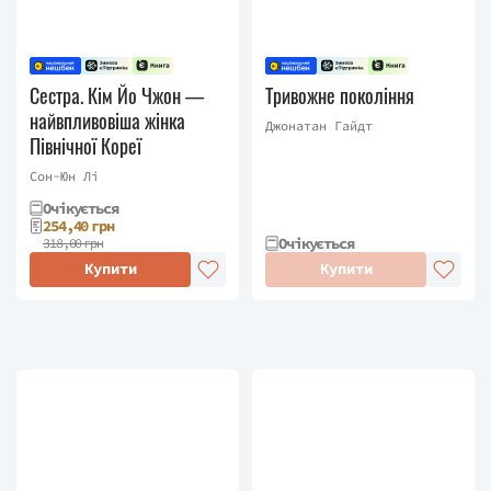
Сестра. Кім Йо Чжон —
Тривожне покоління
найвпливовіша жінка
Джонатан Гайдт
Північної Кореї
Сон-Юн Лі
Очікується
254,40 грн
Очікується
318,00 грн
Купити
Купити