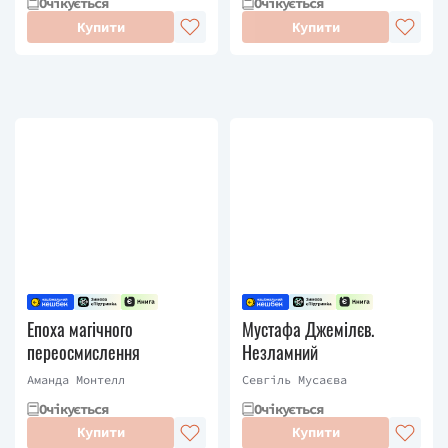
Очікується
Очікується
Купити
Купити
Епоха магічного
Мустафа Джемілєв.
переосмислення
Незламний
Аманда Монтелл
Севгіль Мусаєва
Очікується
Очікується
Купити
Купити