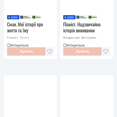
Смак. Мої історії про
Піаніст. Надзвичайна
життя та їжу
історія виживання
Стенлі Туччі
Владислав Шпільман
Очікується
Очікується
Купити
Купити