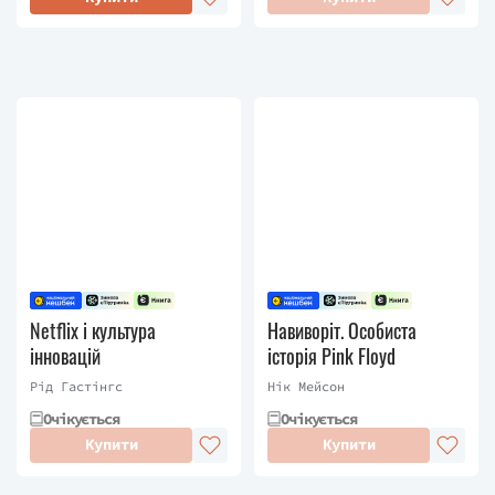
Netflix і культура
Навиворіт. Особиста
інновацій
історія Pink Floyd
Рід Гастінгс
Нік Мейсон
Очікується
Очікується
Купити
Купити