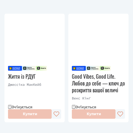
Життя із РДУГ
Good Vibes, Good Life.
Любов до себе — ключ до
Джессіка МакКейб
розкриття вашої величі
Векс Кінґ
Очікується
Очікується
Купити
Купити