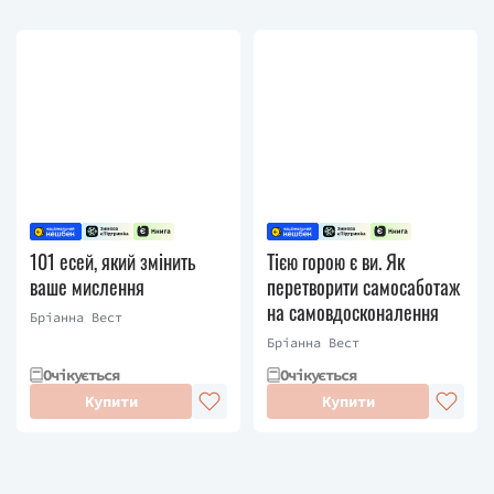
101 есей, який змінить
Тією горою є ви. Як
ваше мислення
перетворити самосаботаж
на самовдосконалення
Бріанна Вест
Бріанна Вест
Очікується
Очікується
Купити
Купити