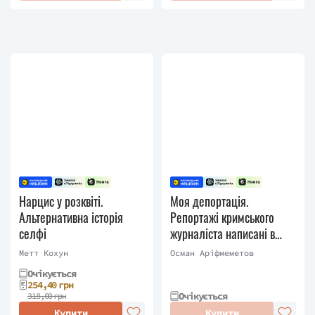
Нарцис у розквіті.
Моя депортація.
Альтернативна історія
Репортажі кримського
селфі
журналіста написані в
СІЗО
Метт Кохун
Осман Аріфмеметов
Очікується
254,40 грн
Очікується
318,00 грн
Купити
Купити