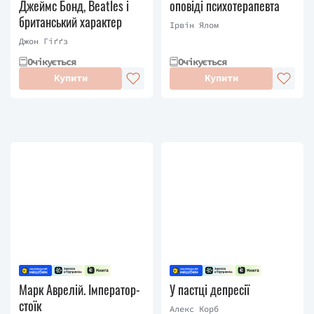
Джеймс Бонд, Beatles і
оповіді психотерапевта
британський характер
Ірвін Ялом
Джон Гіґґз
Очікується
Очікується
Купити
Купити
Марк Аврелій. Імператор-
У пастці депресії
стоїк
Алекс Корб