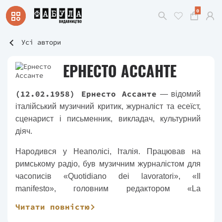
0
Усі автори
ЕРНЕСТО АССАНТЕ
(12.02.1958) Ернесто Ассанте
— відомий
італійський музичний критик, журналіст та есеїст,
сценарист і письменник, викладач, культурний
діяч.
Народився у Неаполісі, Італія. Працював на
римському радіо, був музичним журналістом для
часописів «Quotidiano dei lavoratori», «Il
manifesto», головним редактором «La
Repubblica», директором порталу Kataweb.
Читати повністю
Співпрацював із «Rolling Stone», «L'Espresso»,