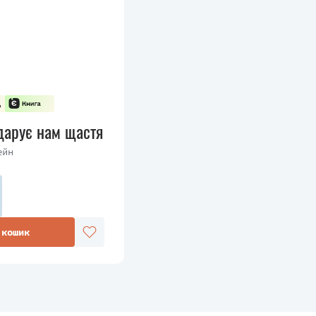
дарує нам щастя
ейн
 кошик