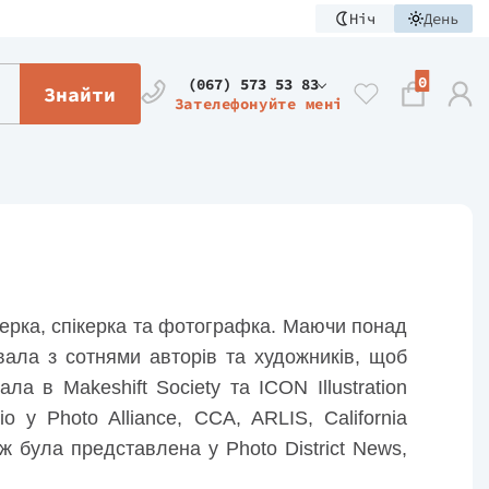
Ніч
День
0
(067) 573 53 83
Знайти
Зателефонуйте мені
герка, спікерка та фотографка. Маючи понад
вала з сотнями авторів та художників, щоб
ла в Makeshift Society та ICON Illustration
 у Photo Alliance, CCA, ARLIS, California
ж була представлена у Photo District News,