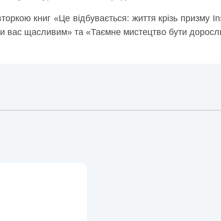
вторкою книг «Це відбувається: життя крізь призму I
и вас щасливим» та «Таємне мистецтво бути доросл