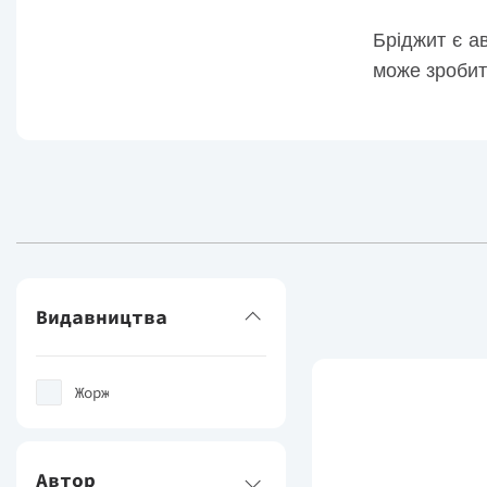
Бріджит є а
може зробит
Видавництва
Жорж
Автор