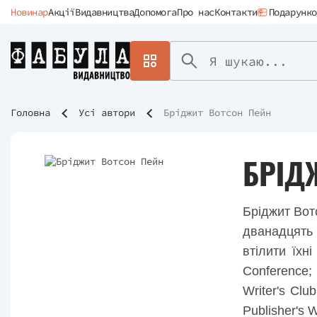
Новинар
Акції
Видавництва
Допомога
Про нас
Контакти
Подарунко
Головна
Усі автори
Бріджит Вотсон Пейн
БРІД
Бріджит Вот
дванадцять 
втілити їхні
Conference;
Writer's Cl
Publisher's 