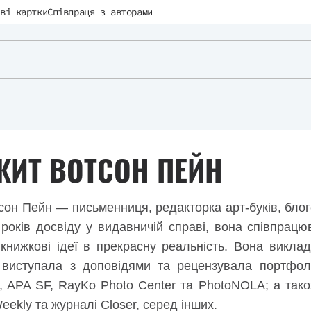
ві картки
Співпраця з авторами
ЖИТ ВОТСОН ПЕЙН
сон Пейн — письменниця, редакторка арт-буків, бло
років досвіду у видавничій справі, вона співпрацю
 книжкові ідеї в прекрасну реальність. Вона виклада
 виступала з доповідями та рецензувала портфоліо
ub, APA SF, RayKo Photo Center та PhotoNOLA; а тако
Weekly та журналі Closer, серед інших.