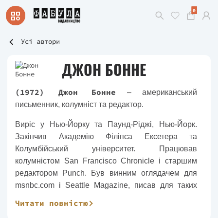
0
Усі автори
ДЖОН БОННЕ
(1972) Джон Бонне
– американський
письменник, колумніст та редактор.
Виріс у Нью-Йорку та Паунд-Ріджі, Нью-Йорк.
Закінчив Академію Філіпса Ексетера та
Колумбійський університет. Працював
колумністом San Francisco Chronicle і старшим
редактором Punch. Був винним оглядачем для
msnbc.com і Seattle Magazine, писав для таких
видань як Food & Wine, The New York Times, The
Читати повністю
Art of Eating, Saveur і Decanter. Головний редактор