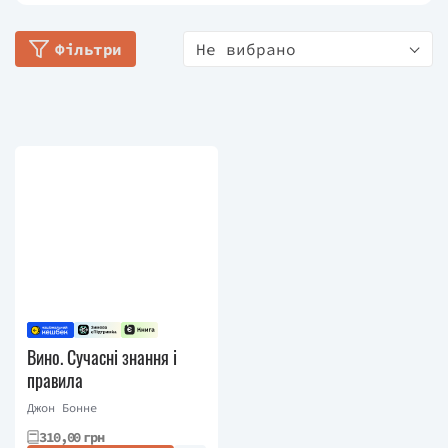
Resy.
Фільтри
Не вибрано
Бонне отримав нагороду від Фонду Джеймса
Бірда за свою роботу над «Chronicle» і ще дев’ять
разів був фіналістом Beard за свої твори. Джон
неодноразово отримував нагороду Редерера за
свої праці про вино, а також кілька нагород від
Асоціації журналістів про їжу. Він є автором
декількох книг про вино.
Вино. Сучасні знання і
правила
Джон Бонне
310,00 грн