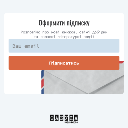
та «Диференціюйся або помри» Джека
Траута, «Брендинг за 60 хвилин»
Ідріса Муті та інші.
Оформити підписку
Розповімо про нові книжки, свіжі добірки
та головні літературні події
Підписатись