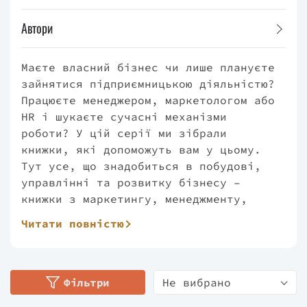
Автори
Маєте власний бізнес чи лише плануєте
зайнятися підприємницькою діяльністю?
Працюєте менеджером, маркетологом або
HR і шукаєте сучасні механізми
роботи? У цій серії ми зібрали
книжки, які допоможуть вам у цьому.
Тут усе, що знадобиться в побудові,
управлінні та розвитку бізнесу –
книжки з маркетингу, менеджменту,
реклами, HR виховання лідерства від
Читати повністю
найкращих світових експертів. Ніякої
теорії – виключно матеріал, що
спирається на практичне втілення. У
цій серії: «Стратегія, що працює»
Фільтри
Не вибрано
Чезаре Мейнарді, «Маркетингові війни»