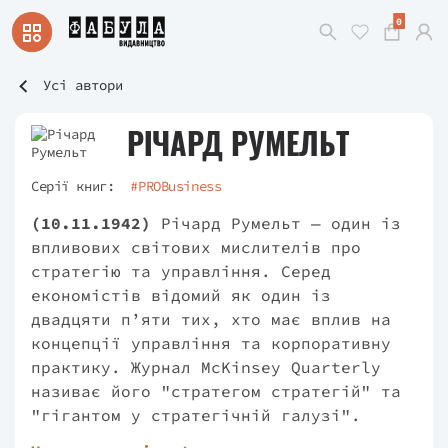
0
Усі автори
РІЧАРД РУМЕЛЬТ
Серії книг:
#PROBusiness
(10.11.1942)
Річард Румельт — один із
впливових світових мислителів про
стратегію та управління. Серед
економістів відомий як один із
двадцяти п’яти тих, хто має вплив на
концепції управління та корпоративну
практику. Журнал McKinsey Quarterly
називає його "стратегом стратегій" та
"гігантом у стратегічній галузі".
Протягом своєї кар’єри він визначив