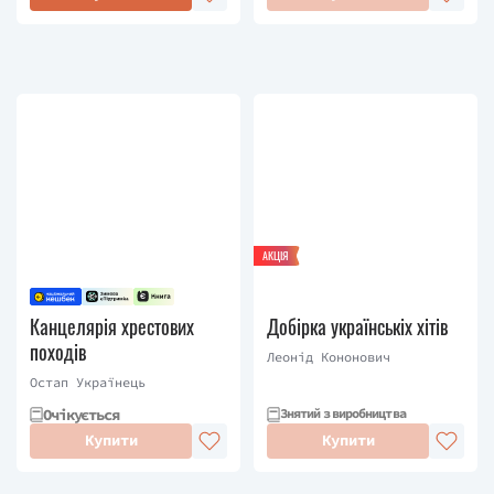
АКЦІЯ
Канцелярія хрестових
Добірка українськіх хітів
походів
Леонід Кононович
Остап Українець
Очікується
Знятий з виробництва
Купити
Купити