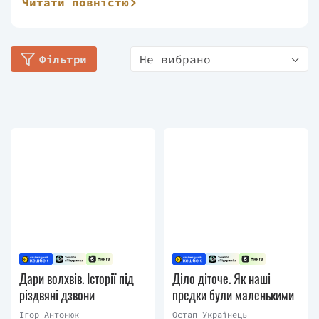
Читати повністю
ж почав перекладацьку діяльність. Із
2013 року разом зі своєю подругою та
колегою (тепер уже дружиною)
Фільтри
Не вибрано
Катериною Дудкою співпрацює з різними
українськими видавництвами. Писати
прозу почав у 2016 році, а за рік уже
закінчив свій перший великий текст —
історичний роман про Станіславів
"Малхут". Серед перекладених Остапом
Українцем творів — поема Т. С. Еліота
"Безплідна земля", низка романів Г.
Ф. Лавкрафта, книги Е. Гантер та Н.
Стівенсона. У 2018 році вийшов другий
роман автора "Транс", тоді ж Остап
Українець повернувся до теми,
розпочатої в романі "Малхут", і 2019-
Дари волхвів. Історії під
Діло діточе. Як наші
го з’явився третій роман "Канцелярія
різдвяні дзвони
предки були маленькими
хрестових походів".
Ігор Антонюк
Остап Українець