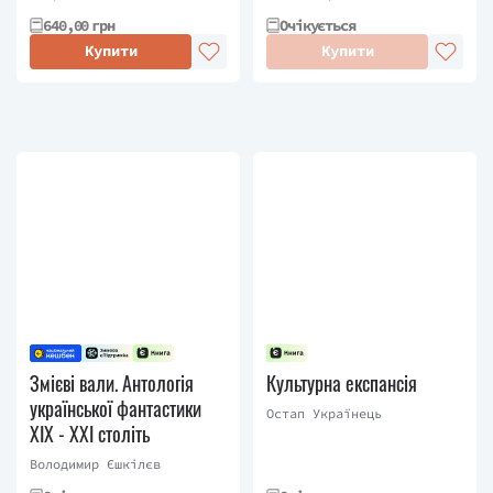
640,00 грн
Очікується
Купити
Купити
Змієві вали. Антологія
Культурна експансія
української фантастики
Остап Українець
ХІХ - ХХІ століть
Володимир Єшкілєв