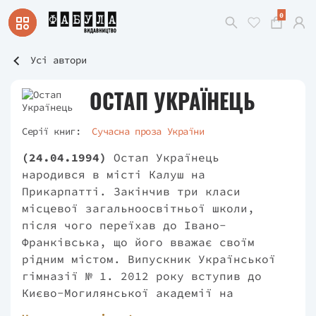
0
Усі автори
ОСТАП УКРАЇНЕЦЬ
Серії книг:
Сучасна проза України
(24.04.1994)
Остап Українець
народився в місті Калуш на
Прикарпатті. Закінчив три класи
місцевої загальноосвітньої школи,
після чого переїхав до Івано-
Франківська, що його вважає своїм
рідним містом. Випускник Української
гімназії № 1. 2012 року вступив до
Києво-Могилянської академії на
філологію та переїхав до Києва. Тоді