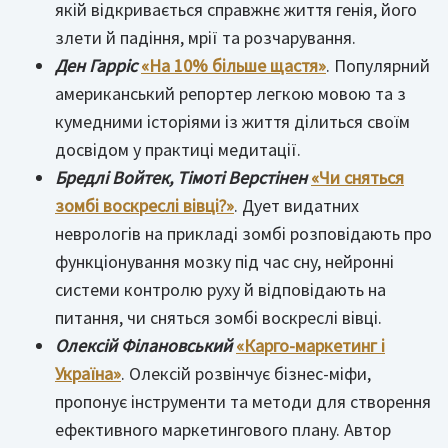
якій відкривається справжнє життя генія, його
злети й падіння, мрії та розчарування.
Ден Гарріс
«На 10% більше щастя»
. Популярний
американський репортер легкою мовою та з
кумедними історіями із життя ділиться своїм
досвідом у практиці медитації.
Бредлі Войтек, Тімоті Верстінен
«Чи сняться
зомбі воскреслі вівці?»
. Дует видатних
неврологів на прикладі зомбі розповідають про
функціонування мозку під час сну, нейронні
системи контролю руху й відповідають на
питання, чи сняться зомбі воскреслі вівці.
Олексій Філановський
«Карго-маркетинг і
Україна»
. Олексій розвінчує бізнес-міфи,
пропонує інструменти та методи для створення
ефективного маркетингового плану. Автор