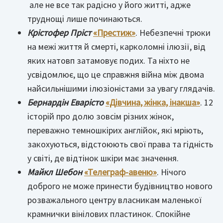
але не все так радісно у його житті, адже
труднощі лише починаються.
Крістофер Пріст
«Престиж»
. Небезпечні трюки
на межі життя й смерті, карколомні ілюзії, від
яких натовп затамовує подих. Та ніхто не
усвідомлює, що це справжня війна між двома
найсильнішими ілюзіоністами за увагу глядачів.
Бернардін Еварісто
«Дівчина, жінка, інакша»
. 12
історій про долю зовсім різних жінок,
переважно темношкірих англійок, які мріють,
закохуються, відстоюють свої права та гідність
у світі, де відтінок шкіри має значення.
Майкл Шебон
«Телеграф-авеню»
. Нічого
доброго не може принести будівництво нового
розважального центру власникам маленької
крамнички вінілових пластинок. Спокійне