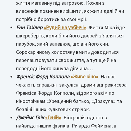
життя магазину під загрозою. Кожен з
власників повинен вирішити, як жити далі й чи
потрібно боротись за свої мрії.
Енн Тайлер
«Рудий на узбіччі»
. Життя Міка йде
шкереберть, коли біля його дверей з’являться
парубок, який запевняє, що він його син.
Сорокарічному холостяку вмить доводиться
перелаштовувати своє життя, а тут ще й на
передодні його кинула дівчина…
Френсіс Форд Коппола
«Живе кіно»
. На вас
чекають справжні закулісні драми від режисера
Френсіса Форда Копполи, відомого всім по
кінострічкам «Хрещений батько, «Дракула» та
безлічі інших культових стрічок.
Джеймс Глік
«Геній»
. Біографія одного з
найвидатніших фізиків Річарда Феймена, в