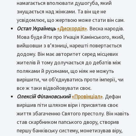
намагається вполювати душогуба, який
знущається над жінками. Та він ще не
усвідомлює, що жертвою може стати він сам.
Остап Українець
«Дискордія»
. Весна народів.
Мова буде йти про Іґнація Камінського, який,
вийшовши з в’язниці, нарешті повертається
додому. Він має авторитет серед місцевих
жителів й тому долучається до дебатів між
поляками й русинами, що ніяк не можуть
вирішити, чи об’єднуватись проти імперії, чи
все ж таки відвойовувати своє.
Олексій Філановський
«Провінціал»
. Дефан
вирішив піти шляхом віри і присвятив своє
життя збагаченню Святого престолу. Він навіть
став скарбником папського двору, створив
першу банківську систему, монетизував віру,