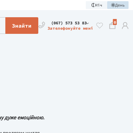
Ніч
День
0
(067) 573 53 83
Знайти
Зателефонуйте мені
ну дуже емоційною.
и протягом життя,