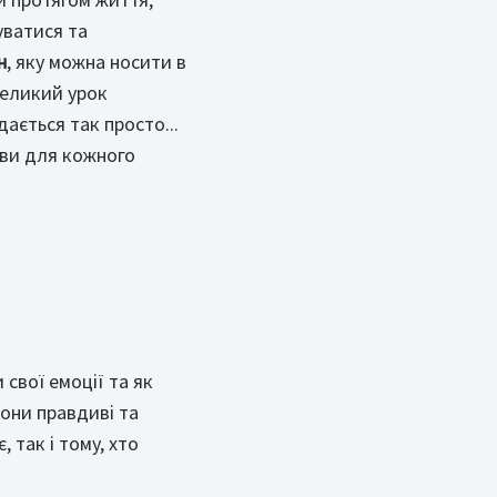
уватися та
н
, яку можна носити в
великий урок
дається так просто...
ави для кожного
свої емоції та як
они правдиві та
 так і тому, хто