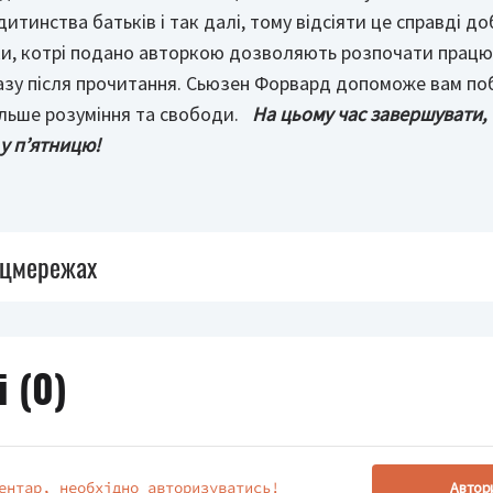
итинства батьків і так далі, тому відсіяти це справді д
ки, котрі подано авторкою дозволяють розпочати працю
разу після прочитання. Сьюзен Форвард допоможе вам по
ільше розуміння та свободи.
На цьому час завершувати,
у п’ятницю!
оцмережах
 (
0
)
ентар, необхідно авторизуватись!
Автор