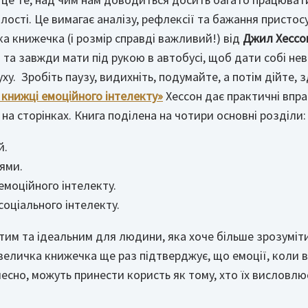
лості. Це вимагає аналізу, рефлексії та бажання пристос
а книжечка (і розмір справді важливий!) від
Джил Хессо
і та завжди мати під рукою в автобусі, щоб дати собі не
ху. Зробіть паузу, видихніть, подумайте, а потім дійте, з
книжці емоційного інтелекту»
Хессон дає практичні впр
на сторінках. Книга поділена на чотири основні розділи:
й.
ями.
емоційного інтелекту.
соціального інтелекту.
тим та ідеальним для людини, яка хоче більше зрозуміти 
величка книжечка ще раз підтверджує, що емоції, коли в
есно, можуть принести користь як тому, хто їх висловлює,