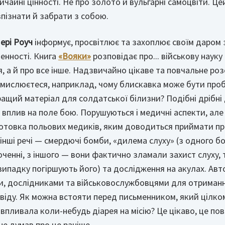
ичайні цінності. Не про золото й вульгарні самоцвіти. Ц
зпізнати й забрати з собою.
ері Роуч
інформує, просвітлює та захоплює своїм даром
енності. Книга
«Вояки»
розповідає про... військову наук
, а й про все інше. Надзвичайно цікаве та повчальне ро
 замислюєтеся, наприклад, чому блискавка може бути пр
ащий матеріал для солдатської білизни? Подібні дрібні
вплив на поле бою. Порушуються і медичні аспекти, але 
отовка польових медиків, яким доводиться приймати пра
 інші речі — смердючі бомби, «дилема слуху» (з одного б
точенні, з іншого — вони фактично зламали захист слуху,
випадку погіршують його) та дослідження на акулах. Ав
ми, дослідниками та військовослужбовцями для отриманн
свіду. Як можна встояти перед письменником, який цілко
впливала коли-небудь діарея на місію? Це цікаво, це пов
не думав про це раніше.