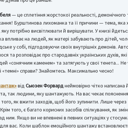
беля
— це сплетіння жорстокої реальності, демонічного 
охання! Бурштинова лихоманка та її причини — тема, яка 
, яку потрібно висвітлювати й вирішувати. У книзі йдеться
 впливає на людей, як матері забувають про дітей, чоло
ське у собі, підгодовуючи своїх внутрішніх демонів. Авт
ося та розповідає про стародавніх українських духів, які
дей «сонячним каменем» та затягують у свої тенета... Не
ні «темні» справи? Знайомтесь. Максимально чесно!
шантаж»
від
Сьюзен Форвард
неймовірно чітко написана 
а, так людини, яку шантажують. На вас чекає поясненн
а того, як вжити заходів, щоб його зупинити. Лише чере
Крім того, є багато корисних засобів спілкування, як змі
д ним. Якщо ви не впевнені в певних ситуаціях у стосунк
а для вас. Коли шаблон емоційного шантажу встановлюєтьс