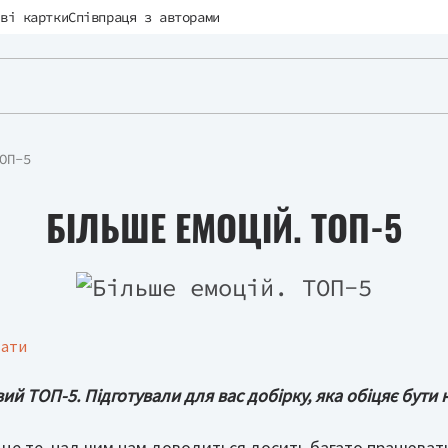
ві картки
Співпраця з авторами
ОП-5
БІЛЬШЕ ЕМОЦІЙ. ТОП-5
тати
й ТОП-5. Підготували для вас добірку, яка обіцяє бути 
 це те, над чим нам доводиться досить багато працюват