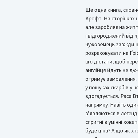
Ще одна книга, спов
Крофт. На сторінках ц
але заробляє на життя
і відгороджений від 
чужоземець завжди н
розраховувати на Ґрі
що дістати, щоб пере
англійця йдуть не дуж
отримує замовлення. 
у пошуках скарбів у н
здогадується. Раса В
напрямку. Навіть од
з’являються в легенда
спритні в умінні хов
буде ціна? А що як х