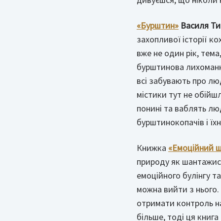
«Бурштин»
Василя Ти
захопливої історії к
вже не один рік, тема
бурштинова лихоманка
всі забувають про люд
містики тут не обійшл
понині та ваблять лю
бурштинокопачів і їх
Книжка
«Емоційний 
природу як шантажист
емоційного булінгу т
можна вийти з нього. 
отримати контроль на
більше, тоді ця книг