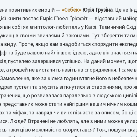
нена позитивних емоцій —
«Себек»
Юрія Грузіна
. Це не Ін
ієї книги постає Емріс Г’юел Ґріффіт — відставний майор 
 він собі як єгиптолог-любитель у Каїрі. Таємничий Схід
чужинців своїми звичаями й законами. Тут зберегти таєм
а виду. Проте, якщо вам знадобиться спорядити експед
ффіта буде вашою найліпшою ідеєю, адже він знається на 
хід пустелею завершився успішно. На даний момент, що
е, а грошей не вистачить навіть на спорядження. І саме 
Замовлення, яке за кілька годин втягне його в небезпе
едрах пустелі та змусить зіткнутися зі створіннями, про 
трачених, що розвивалася паралельно з людською цивілі
ин представник може стати найгіршим вашим нічним кош
х та міфах, та навряд чи ви їх пізнаєте за описом, бо ці
атися. Людей Втрачені не люблять, але з ними можна укла
тось таки цією можливістю скористався? Тож, пошуки ска