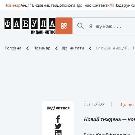
Новинар
Акції
Видавництва
Допомога
Про нас
Контакти
Подарунко
Головна
Новинар
Що читати
Більше емоцій. Т
11.01.2023
Що чи
Поділитися
Новий тиждень — нови
Емоційний інтелект –