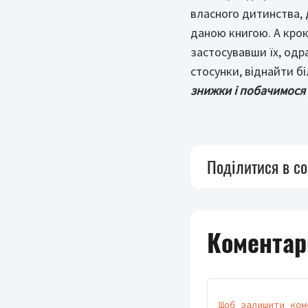
власного дитинства, д
даною книгою. А кро
застосувавши їх, од
стосунки, віднайти б
знижки і побачимося 
Поділитися в с
Коментарі
Щоб залишити ком