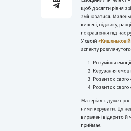
щоб досягти рівня зрі
змінюватися. Маленьк
кишені, піджаку, ранц
покращення під час ру
У своїй
«Кишеньковій 
аспекту розглянутого 
Розуміння емоці
Керування емоці
Розвиток свого 
Розвиток свого 
Матеріал є дуже прос
ними керувати. Ця не
виражені відкрито й ч
приймає.