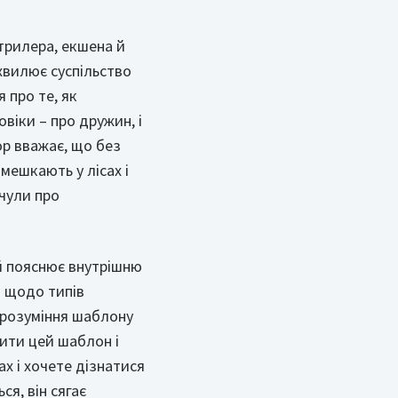
трилера, екшена й
хвилює суспільство
 про те, як
віки – про дружин, і
ор вважає, що без
 мешкають у лісах і
 чули про
й пояснює внутрішню
я щодо типів
з розуміння шаблону
нити цей шаблон і
ах і хочете дізнатися
я, він сягає