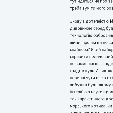
тут йдеться не про зв
треба зуміти його ро
Знову з дотепністю
М
дивовижне серед буд
технологію озброєння
війни, про які ви не
снайпера? Який найкр
справити величезний 
не замислюєшся: підг
градом куль. А також
повинні чути все в о
вибухи в будь-якому 
інтерв’ю з науковця
так і практичного до
морського котика, чи 
дивуєшся, що ніколи 