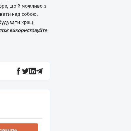
обре, що й можливо з
вати над собою,
будувати кращі
 тож використовуйте
изуватись