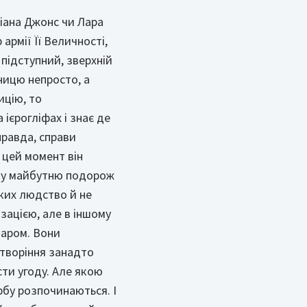
діана Джонс чи Лара
армії Її Величності,
 підступний, зверхній
ницю непросто, а
ицію, то
ієрогліфах і знає де
правда, справи
в цей момент він
чну майбутню подорож
яких людство й не
зацією, але в іншому
маром. Вони
 створіння занадто
сти угоду. Але якою
рбу розпочинаються. І