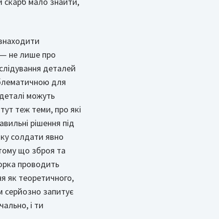
ей скарб мало знайти,
 знаходити
у — не лише про
зслідування деталей
облематичною для
 деталі можуть
тут теж теми, про які
вильні рішення під
оку солдати явно
 тому що зброя та
торка проводить
я як теоретичного,
м серйозно запитує
чально, і ти