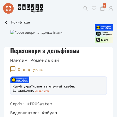
0
Нон-фікшн
Переговори з дельфінами
Максим Роменський
0 відгуків
Купуй українське та отримуй кешбек
Детальніше про
умови акції
Серія:
#PROSystem
Видавництво:
Фабула