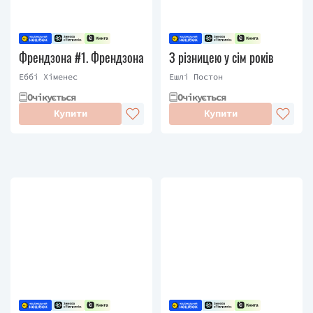
Френдзона #1. Френдзона
З різницею у сім років
Еббі Хіменес
Ешлі Постон
Очікується
Очікується
Купити
Купити