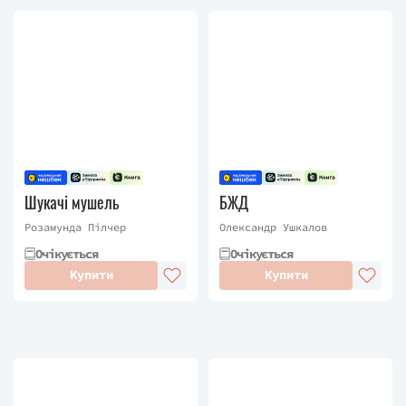
Шукачі мушель
БЖД
Розамунда Пілчер
Олександр Ушкалов
Очікується
Очікується
Купити
Купити