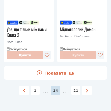
Усе, що тільки між нами.
Мідноголовий Демон
Книга 2
Барбара Кінґсолвер
Люсі Скор
Очікується
Очікується
Купити
Купити
Показати ще
1
14
21