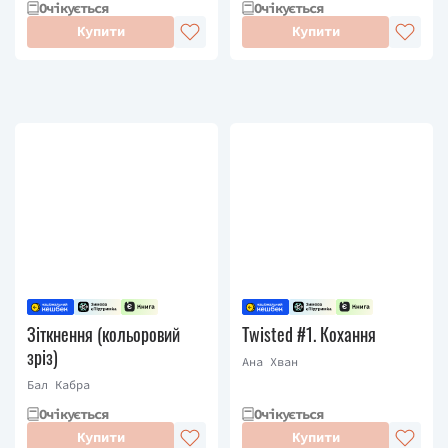
Очікується
Очікується
Купити
Купити
Зіткнення (кольоровий
Twisted #1. Кохання
зріз)
Ана Хван
Бал Кабра
Очікується
Очікується
Купити
Купити