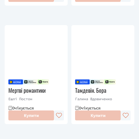
Мертві романтики
Тамдевін. Бора
Ешлі Постон
Галина Вдовиченко
Очікується
Очікується
Купити
Купити