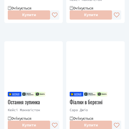
Очікується
Очікується
Купити
Купити
Остання зупинка
Фіалки в березні
Кейсі Макквістон
Сара Джіо
Очікується
Очікується
Купити
Купити