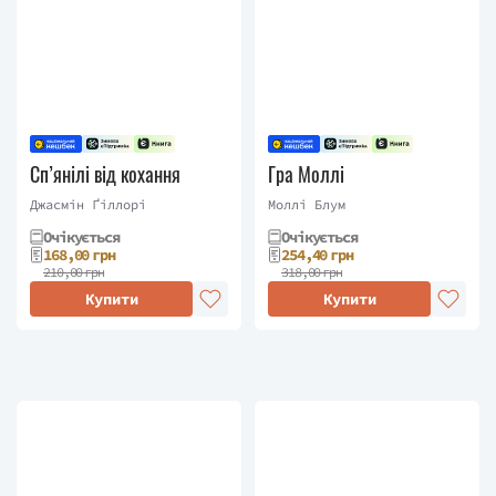
Сп’янілі від кохання
Гра Моллі
Джасмін Ґіллорі
Моллі Блум
Очікується
Очікується
168,00 грн
254,40 грн
210,00 грн
318,00 грн
Купити
Купити