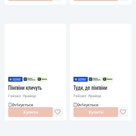
Пінгвіни кличуть
Туди, де пінгвіни
Гейзел Прайор
Гейзел Прайор
Очікується
Очікується
Купити
Купити