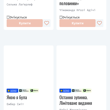
половинки»
Сельма Лаґерлеф
Чімаманда Нґозі Адічі
Очікується
Очікується
Купити
Купити
Якою я була
Остання зупинка.
Лімітоване видання
Ембер Сміт
Кейсі Макквістон