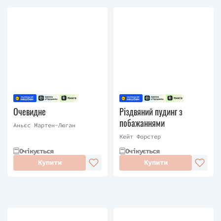
Очевидне
Різдвяний пудинг з
побажаннями
Аньєс Мартен-Люган
Кейт Форстер
Очікується
Очікується
Купити
Купити