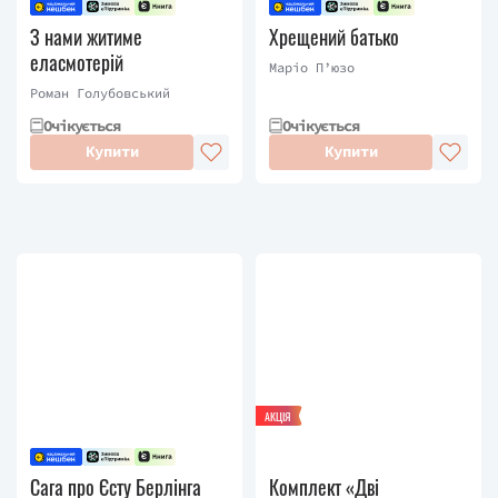
З нами житиме
Хрещений батько
еласмотерій
Маріо П’юзо
Роман Голубовський
Очікується
Очікується
Купити
Купити
АКЦІЯ
Сага про Єсту Берлінга
Комплект «Дві