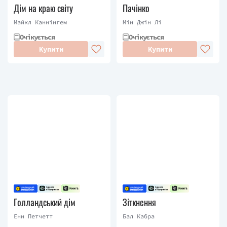
Дім на краю світу
Пачінко
Майкл Каннінгем
Мін Джін Лі
Очікується
Очікується
Купити
Купити
Голландський дім
Зіткнення
Енн Петчетт
Бал Кабра