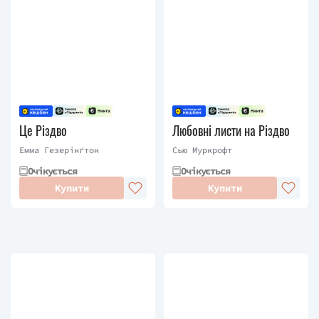
Це Різдво
Любовні листи на Різдво
Емма Гезерінґтон
Сью Муркрофт
Очікується
Очікується
Купити
Купити