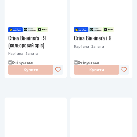
Стіна Вінніпеґа і Я
Стіна Вінніпеґа і Я
(кольоровий зріз)
Маріана Запата
Маріана Запата
Очікується
Очікується
Купити
Купити