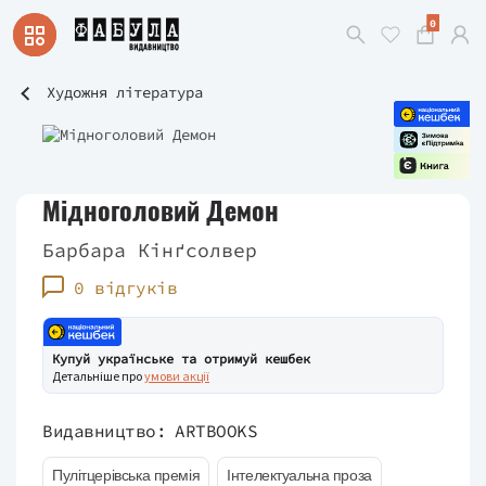
0
Художня література
Мідноголовий Демон
Барбара Кінґсолвер
0 відгуків
Купуй українське та отримуй кешбек
Детальніше про
умови акції
Видавництво:
ARTBOOKS
Пулітцерівська премія
Інтелектуальна проза