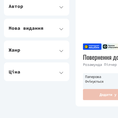
Автор
Мова видання
Жанр
Повернення д
Розамунда Пілчер
Ціна
Паперова
Очікується
Додати у