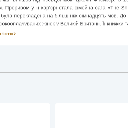
м. Проривом у її кар’єрі стала сімейна сага «The S
 була перекладена на більш ніж сімнадцять мов. До
сокооплачуваних жінок у Великій Британії. Її книжки
чена офіцеркою Ордена Британської імперії за свої лі
ністю
ьменниця у 2019 році.