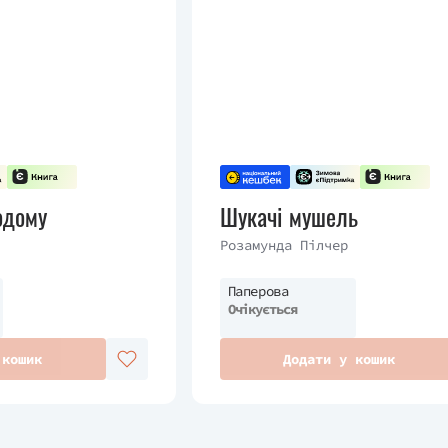
одому
Шукачі мушель
Розамунда Пілчер
Паперова
Очікується
 кошик
Додати у кошик