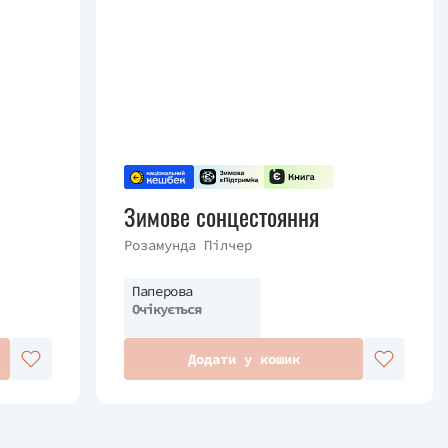
Зимове сонцестояння
Розамунда Пілчер
Паперова
Очікується
Додати у кошик