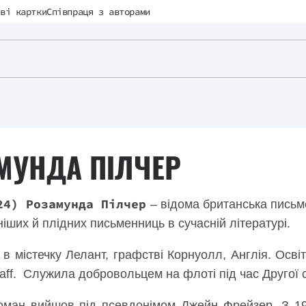
ві картки
Співпраця з авторами
МУНДА ПІЛЧЕР
24) Розамунда Пілчер
– відома британська письм
іших й плідних письменниць в сучасній літературі.
 містечку Лелант, графстві Корнуолл, Англія. Освіту
aff. Служила добровольцем на флоті під час Другої с
роман вийшов під псевдонімом Джейн Фрейзер. З 1