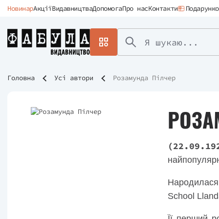
Новинар
Акції
Видавництва
Допомога
Про нас
Контакти
Подарунко
Головна
Усі автори
Розамунда Пілчер
РОЗА
(22.09.19
найпопулярн
Народилася в
School Lland
Її перший 