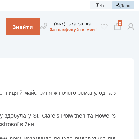
Ніч
День
0
(067) 573 53 83
Знайти
Зателефонуйте мені
енниця й майстриня жіночого роману, одна з
 здобула у St. Clare’s Polwithen та Howell’s
вітової війни.
956 року Розамунда почала видаватися під