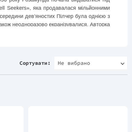
hell Seekers», яка продавалася мільйонними
 середини дев’яностих Пілчер була однією з
 також неодноразово екранізувалися. Авторка
тературні заслуги.
Сортувати:
Не вибрано