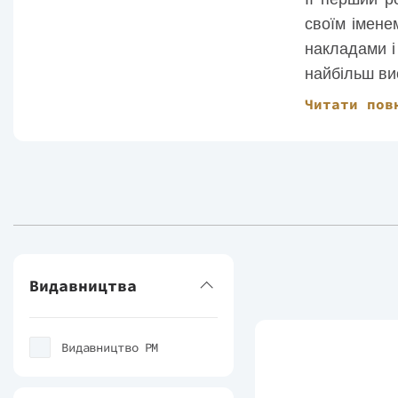
своїм імене
накладами і
найбільш ви
була призна
Читати пов
Померла пис
Видавництва
Видавництво РМ