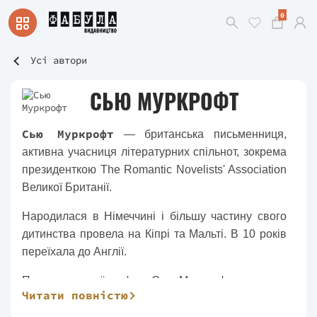
0
Усі автори
СЬЮ МУРКРОФТ
Сью Муркрофт
— британська письменниця,
активна учасниця літературних спільнот, зокрема
президенткою The Romantic Novelists' Association
Великої Британії.
Народилася в Німеччині і більшу частину свого
дитинства провела на Кіпрі та Мальті. В 10 років
переїхала до Англії.
Протягом своєї кар'єри Сью Муркрофт написала
Читати повністю
безліч бестселерів, які потрапляли до чартів,
серед яких і знаменитий «Sunday Times». Її