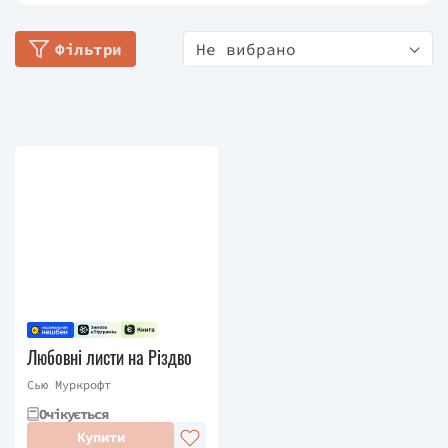
романи потрапляли до топ-100 в Канаді, США та
Фільтри
Не вибрано
Італії, а також до топ-50 в Німеччині. За свою
творчість авторка отримала низку престижних
нагород, зокрема Goldsboro Books за найкращий
сучасний романтичний роман, HOLT Medallion та
Katie Fforde Bursary.
Любовні листи на Різдво
Сью Муркрофт
Очікується
Купити