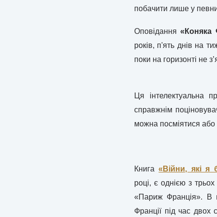
побачити лише у певни
Оповідання
«Коняка 
років, п'ять днів на т
поки на горизонті не з
Ця інтелектуальна пр
справжнім поціновувач
можна посміятися або 
Книга
«Війни, які я 
році, є однією з трьо
«Париж Франція». В н
Франції під час двох