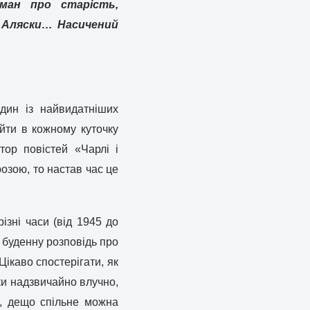
оман про старість,
ї Аляски… Насичений
дин із найвидатніших
йти в кожному куточку
тор повістей «Чарлі і
озою, то настав час це
ізні часи (від 1945 до
у буденну розповідь про
Цікаво спостерігати, як
и надзвичайно влучно,
ою, дещо спільне можна