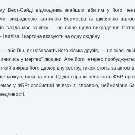
му Вест-Сайді відлюдника знайшли вбитим у його пент
ми: викраденою картиною Вермеєра та шкіряною валізо
ів влада має зачіпку — не лише щодо викрадення Патриц
і валіза, і картина вказують на одну людину.
I — або Він, як називають його кілька друзів, — не знає, як 
опинились у мертвої людини. Але його інтерес пробуджуєт
 який викрав його двоюрідну сестру, також стоїть за актом
е можуть бути на волі. Ці дві справи непокоять ФБР прот
 немає у ФБР: особистий зв’язок зі справою, неймовірне ба
ведливості.