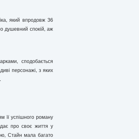
віка, який впродовж 36
ого душевний спокій, аж
марками, сподобається
диві персонажі, з яких
.
м її успішного роману
ідає про своє життя у
ою, Стайн мала багато