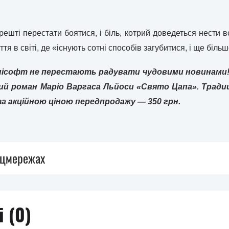
ешті перестати боятися, і біль, котрий доведеться нести в
я в світі, де «існують сотні способів загубитися, і ще біль
Юнісофт не перестають радувати чудовими новинами!
ий роман Маріо Варгаса Льйоси «Свято Цапа». Традиц
за акційною ціною передпродажу — 350 грн.
оцмережах
 (
0
)