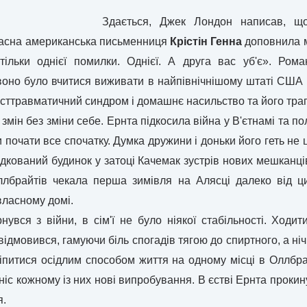
Здається, Джек Лондон написав, що
часна американська письменниця
Крістін Генна
доповнила м
тільки однієї помилки. Однієї. А друга вас уб'є». Ром
 воно було вчитися виживати в найпівнічнішому штаті США п
осттравматичний синдром і домашнє насильство та його траг
 змін без зміни себе. Ернта підкосила війна у В'єтнамі та по
почати все спочатку. Думка дружини і доньки його геть не 
падкований будинок у затоці Качемак зустрів нових мешканц
лбрайтів чекала перша зимівля на Алясці далеко від цив
власному домі.
нувся з війни, в сім'ї не було ніякої стабільності. Ходити
 відмовився, гамуючи біль спогадів тягою до спиртного, а 
іпитися осідлим способом життя на одному місці в Оллбра
іс кожному із них нові випробування. В єстві Ернта прокин
я.