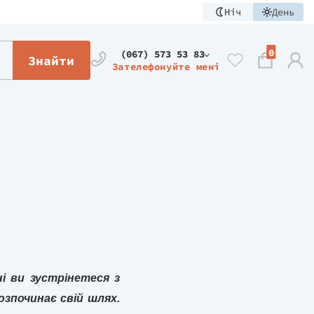
Ніч
День
0
(067) 573 53 83
Знайти
Зателефонуйте мені
і ви зустрінетеся з
озпочинає свій шлях.