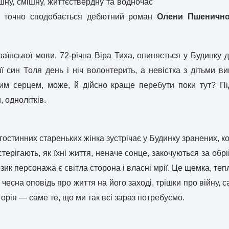
ну, смішну, життєствердну та водночас
ам точно сподобається дебютний роман
Олени Пшеничн
аїнської мови, 72-річна Віра Тиха, опиняється у Будинку дл
 її син Толя день і ніч волонтерить, а невістка з дітьми
рим серцем, може, й дійсно краще перебути поки тут? Пі
, однолітків.
 гостинних стареньких жінка зустрічає у Будинку зранених, к
терігають, як їхні життя, неначе сонце, закочуються за обрі
зик персонажа є світла сторона і власні мрії. Це щемка, теп
есна оповідь про життя на його заході, трішки про війну, с
торія — саме те, що ми так всі зараз потребуємо.