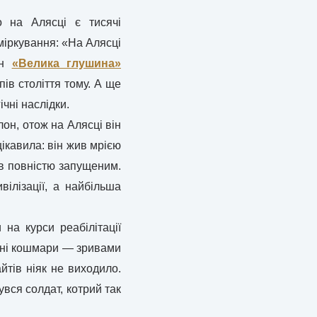
 на Алясці є тисячі
іркування: «На Алясці
ан
«Велика глушина»
ів століття тому. А ще
ічні наслідки.
лон, отож на Алясці він
цікавила: він жив мрією
ів повністю запущеним.
ілізації, а найбільша
 на курси реабілітації
нічні кошмари — зривами
йтів ніяк не виходило.
увся солдат, котрий так