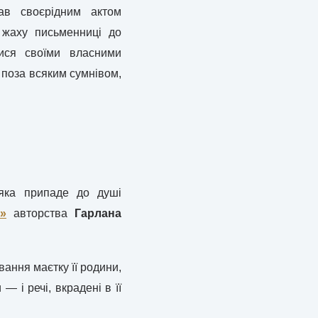
тав своєрідним актом
 жаху письменниці до
тися своїми власними
 поза всяким сумнівом,
 яка припаде до душі
н»
авторства
Гарлана
ання маєтку її родини,
— і речі, вкрадені в її