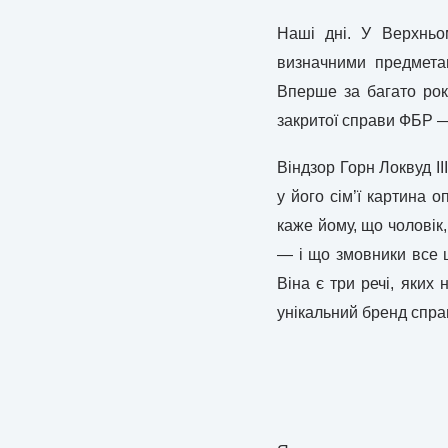
Наші дні. У Верхньо
визначними предмета
Вперше за багато рок
закритої справи ФБР — 
Віндзор Горн Локвуд II
у його сім’ї картина 
каже йому, що чоловік,
— і що змовники все щ
Віна є три речі, яких
унікальний бренд спра