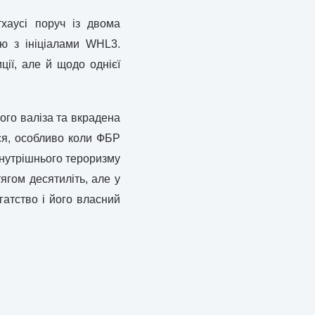
хаусі поруч із двома
ю з ініціалами WHL3.
ії, але й щодо однієї
його валіза та вкрадена
ься, особливо коли ФБР
 внутрішнього тероризму
ягом десятиліть, але у
гатство і його власний