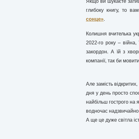
Якщо ви шукаєте затиш
глибоку книгу, то в
сонце»
.
Колишня вчителька укр
2022-го року – війна,
закордон. А їй з хво
компанії, так би мовити
Але замість відкритих,
дня у день просто спос
найбільш гострого на я
водночас надзвичайно ч
А ще це дуже світла іс