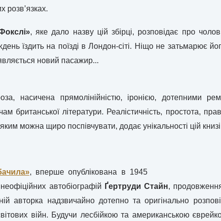
х розв’язках.
Фокслі»
, яке дало назву цій збірці, розповідає про чоло
иждень їздить на поїзді в Лондон-сіті. Ніщо не затьмарює й
’являється новий пасажир...
оза, насичена прямолінійністю, іронією, дотепними ре
ам британської літератури. Реалістичність, простота, прав
яким можна щиро поспівчувати, додає унікальності цій книзі
бачила»
, вперше опублікована в 1945
х неофіційних автобіографій
Ґертруди Стайн
, продовження
ій авторка надзвичайно дотепно та оригінально розпов
 світових війн. Будучи лесбійкою та американською єврейк