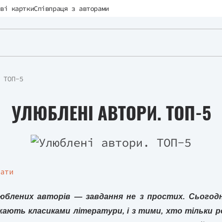
ві картки
Співпраця з авторами
 ТОП-5
УЛЮБЛЕНІ АВТОРИ. ТОП-5
тати
юблених авторів — завдання не з простих. Сьогодн
ають класиками літератури, і з тими, хто тільки р