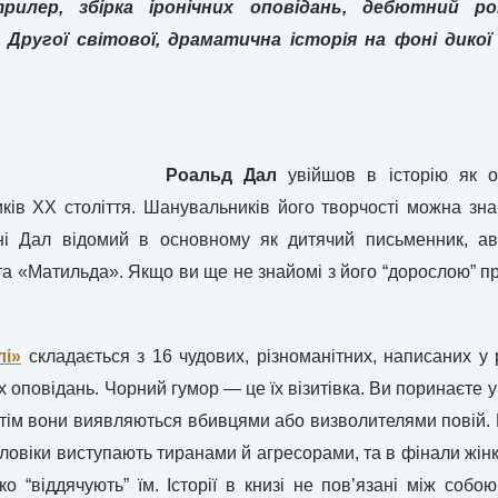
илер, збірка іронічних оповідань, дебютний р
в Другої світової, драматична історія на фоні дико
Роальд Дал
увійшов в історію як о
иків ХХ століття. Шанувальників його творчості можна зна
ні Дал відомий в основному як дитячий письменник, ав
 «Матильда». Якщо ви ще не знайомі з його “дорослою” пр
лі»
складається з 16 чудових, різноманітних, написаних у р
х оповідань. Чорний гумор — це їх візитівка. Ви поринаєте 
отім вони виявляються вбивцями або визволителями повій. 
ловіки виступають тиранами й агресорами, та в фінали жінк
ко “віддячують” їм. Історії в книзі не пов’язані між соб