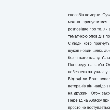
способів померти. Су
можна припуститися 
розповідає про те, як
тематикою оповіді є п
Є люди, котрі прагнуть
шукав новий шлях, аби 
без чіткого плану. Ус
Попереду на сім'ю Ол
небезпека чатувала у 
Відтоді як Ернт повер
ветеранів він навідріз
на дружині. Отож закр
Переїзд на Аляску прин
просто не поступаєтьс