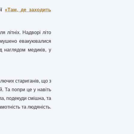
ої
«Там, де заходить
я літніх. Надворі літо
 вимушено евакуювалися
д наглядом медиків, у
олючих стариганів, що з
й. Та попри це у навіть
ла, подекуди смішна, та
амотність та людяність.