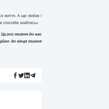
се життя. А ще любов і
ше способів знайтись».
 Цього тижня до нас
ійно до кінця тижня