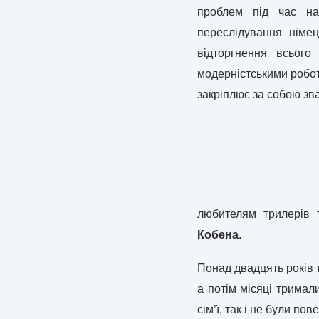
проблем під час нац
переслідування німе
відторгнення всього
модерністськими робот
закріплює за собою зва
любителям трилерів 
Кобена
.
Понад двадцять років 
а потім місяці тримали
сім’ї, так і не були пове