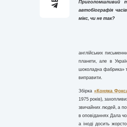
Приголомшливий тр
автобіографія часі
мікс, чи не так?
англійських письменн
планети, але в Украї
шоколадна фабрика» та
виправити.
Збірка
«Коняка Фокс
1975 років), захопливи
звичайних людей, а п
в оповіданнях Дала чо
а іноді досить жорсто