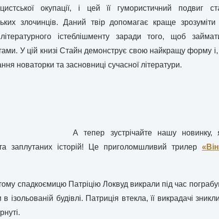
истської окупації, і цей її гумористичний подвиг с
цьких злочинців. Даний твір допомагає краще зрозуміти
 літературного істеблішменту заради того, щоб займа
ами. У цій книзі Стайн демонструє свою найкращу форму і,
ння новаторки та засновниці сучасної літератури.
А тепер зустрічайте нашу новинку,
та заплутаних історій! Це приголомшливий трилер
«Ві
тому спадкоємицю Патріцію Локвуд викрали під час пограбув
 в ізольованій будівлі. Патриція втекла, її викрадачі зникли 
рнуті.