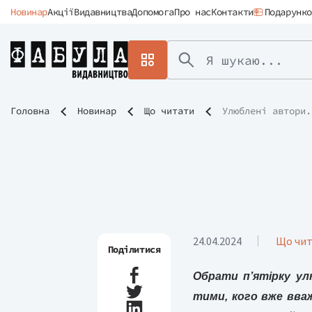
Новинар
Акції
Видавництва
Допомога
Про нас
Контакти
Подарунко
Головна
Новинар
Що читати
Улюблені автори.
24.04.2024
Що чи
Поділитися
Обрати п’ятірку ул
тими, кого вже вваж