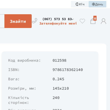
Ніч
День
0
(067) 573 53 83
Знайти
Зателефонуйте мені
Код виробника:
012598
ISBN:
9786178362140
Вага:
0.245
Розміри, мм:
145х210
Кількість
240
сторінок: