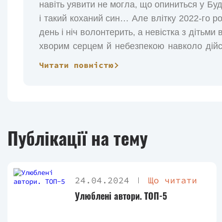
навіть уявити не могла, що опиниться у Буд
і такий коханий син… Але влітку 2022-го р
день і ніч волонтерить, а невістка з діть
хворим серцем й небезпекою навколо дійс
медиків, у компанії «однолітків»? Та зам
Читати повністю
зустрічає у Будинку зранених, колючих стар
як їхні життя, неначе сонце, закочуються
серця? І які труднощі здатне витримати ма
книга-пластир на кожне зранене серце та в
Публікації на тему
на його заході.
24.04.2024
Що читати
Улюблені автори. ТОП-5