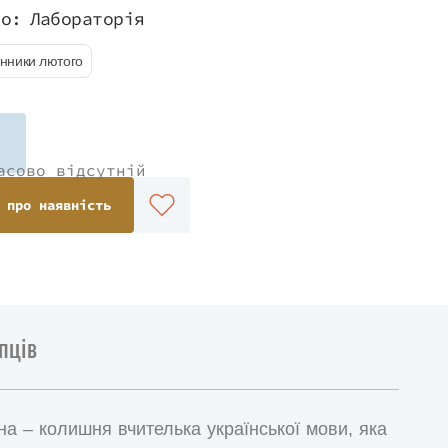
во:
Лабораторія
нники лютого
асово відсутній
 про наявність
пців
она – колишня вчителька української мови, яка