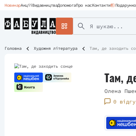
Новинар
Акції
Видавництва
Допомога
Про нас
Контакти
Подарунко
Головна
Художня література
Там, де заходить со
Там, д
Олена Пше
0 відгу