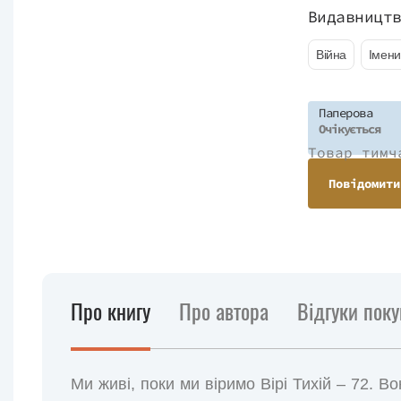
Видавницт
Війна
Імени
Паперова
Очікується
Товар тимч
Повідомити
Про книгу
Про автора
Відгуки поку
Ми живі, поки ми віримо Вірі Тихій – 72. В