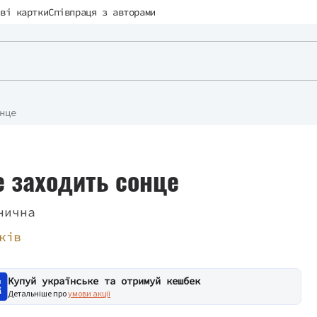
ві картки
Співпраця з авторами
нце
е заходить сонце
нична
ків
Купуй українське та отримуй кешбек
Детальніше про
умови акції