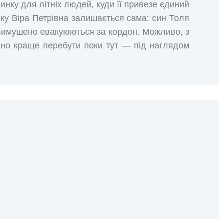
инку для літніх людей, куди її привезе єдиний
оку Віра Петрівна залишається сама: син Толя
ми вимушено евакуюються за кордон. Можливо, з
но краще перебути поки тут — під наглядом
ість відкритих, гостинних стареньких жінка
иганів, що з дня у день просто спостерігають,
 за обрій. Що приховують ці самотні старечі
теринське серце? «Там, де заходить сонце» –
одночас надзвичайно чесна оповідь про життя