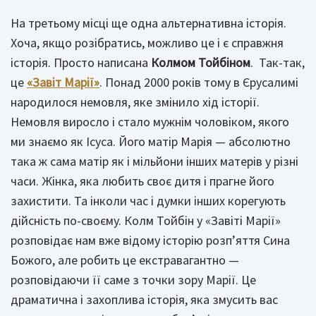
На третьому місці ще одна альтернативна історія.
Хоча, якщо розібратись, можливо це і є справжня
історія. Просто написана
Колмом Тойбіном
. Так-так,
це
«Завіт Марії»
. Понад 2000 років тому в Єрусалимі
народилося немовля, яке змінило хід історії.
Немовля виросло і стало мужнім чоловіком, якого
ми знаємо як Ісуса. Його матір Марія — абсолютно
така ж сама матір як і мільйони інших матерів у різні
часи. Жінка, яка любить своє дитя і прагне його
захистити. Та інколи час і думки інших корегують
дійсність по-своєму. Колм Тойбін у «Завіті Марії»
розповідає нам вже відому історію розп’яття Сина
Божого, але робить це екстравагантно —
розповідаючи її саме з точки зору Марії. Це
драматична і захоплива історія, яка змусить вас