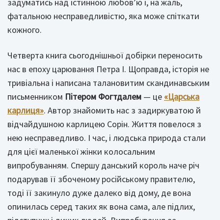
задуматись над істинною любов’ю і, на жаль,
фатальною несправедливістю, яка може спіткати
кожного.
Четверта книга сьогоднішньої добірки переносить
нас в епоху царювання Петра І. Щоправда, історія не
тривіальна і написана талановитим скандинавським
письменником
Пітером Фогтдалем
— це
«Царська
карлиця»
. Автор знайомить нас з задиркуватою й
відчайдушною карлицею Сорін. Життя повелося з
нею несправедливо. І час, і людська природа стали
для цієї маленької жінки колосальним
випробуванням. Спершу данський король наче річ
подарував її збоченому російському правителю,
тоді її закинуло дуже далеко від дому, де вона
опинилась серед таких як вона сама, але підлих,