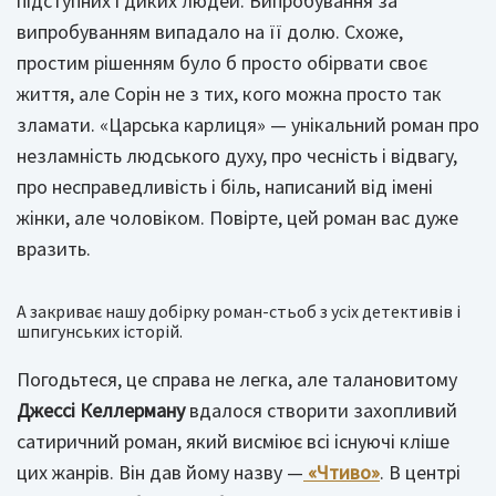
підступних і диких людей. Випробування за
випробуванням випадало на її долю. Схоже,
простим рішенням було б просто обірвати своє
життя, але Сорін не з тих, кого можна просто так
зламати. «Царська карлиця» — унікальний роман про
незламність людського духу, про чесність і відвагу,
про несправедливість і біль, написаний від імені
жінки, але чоловіком. Повірте, цей роман вас дуже
вразить.
А закриває нашу добірку роман-стьоб з усіх детективів і
шпигунських історій.
Погодьтеся, це справа не легка, але талановитому
Джессі Келлерману
вдалося створити захопливий
сатиричний роман, який висміює всі існуючі кліше
цих жанрів. Він дав йому назву —
«Чтиво»
. В центрі