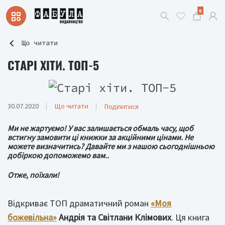
0
Що читати
СТАРІ ХІТИ. ТОП-5
30.07.2020
Що читати
Поділитися
Ми не жартуємо! У вас залишається обмаль часу, щоб
встигну замовити ці книжки за акційними цінами. Не
можете визначитись? Давайте ми з нашою сьогоднішньою
добіркою допоможемо вам..
Отже, поїхали!
Відкриває ТОП драматичний роман
«Моя
божевільна»
Андрія та Світлани Клімових
. Ця книга