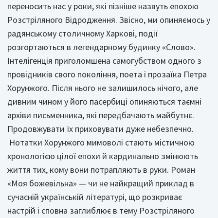
переносить нас у роки, які пізніше назвуть епохою
Розстріляного Відродження. Звісно, ми опиняємось у
радянському столичному Харкові, події
розгортаються в легендарному будинку «Слово».
Інтелігенція приголомшена самогубством одного з
провідників свого покоління, поета і прозаїка Петра
Хорунжого. Після нього не залишилось нічого, але
дивним чином у його пасербиці опиняються таємні
архіви письменника, які передбачають майбутнє.
Продовжувати їх приховувати дуже небезпечно.
Нотатки Хорунжого мимоволі стають містичною
хронологією цілої епохи й кардинально змінюють
життя тих, кому вони потрапляють в руки. Роман
«Моя божевільна» — чи не найкращий приклад в
сучасній українській літературі, що розкриває
настрій і сповна заглиблює в тему Розстріляного