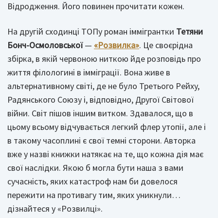
Відродження. Його повинен прочитати кожен.
На другій сходинці ТОПу роман іммігрантки
Тетяни
Бонч-Осмоловської
—
«Розвилка»
. Це своєрідна
збірка, в якій червоною ниткою йде розповідь про
життя філологині в імміграції. Вона живе в
альтернативному світі, де не було Третього Рейху,
Радянського Союзу і, відповідно, Другої Світової
війни. Світ пішов іншим витком. Здавалося, що в
цьому всьому відчувається легкий флер утопії, але і
в такому часоплині є свої темні сторони. Авторка
вже у назві книжки натякає на те, що кожна дія має
свої наслідки. Якою б могла бути наша з вами
сучасність, яких катастроф нам би довелося
пережити на противагу тим, яких уникнули…
дізнайтеся у «Розвилці».