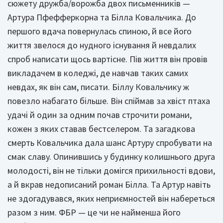
сюжету дружба/ворожба двох письменників —
Артура Пфефферкорна та Білла Ковальчика. До
першого вдача повернулась спиною, й все його
життя звелося до нудного існування й невдалих
спроб написати щось вартісне. Пів життя він провів
викладачем в коледжі, де навчав таких самих
невдах, як він сам, писати. Біллу Ковальчику ж
повезло набагато більше. Він спіймав за хвіст птаха
удачі й один за одним почав строчити романи,
кожен з яких ставав бестселером. Та загадкова
смерть Ковальчика дала шанс Артуру спробувати на
смак славу. Опинившись у будинку колишнього друга
молодості, він не тільки домігся прихильності вдови,
а й вкрав недописаний роман Білла. Та Артур навіть
не здогадувався, яких неприємностей він набереться
разом з ним. ФБР — це чи не найменша його