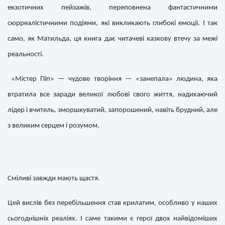
екзотичних пейзажів, переповнена фантастичними
сюрреалістичними подіями, які викликають глибокі емоції. І так
само, як Матильда, ця книга дає читачеві казкову втечу за межі
реальності.
«Містер Піп» — чудове творіння — «занепала» людина, яка
втратила все заради великої любові свого життя, надихаючий
лідер і вчитель, зморшкуватий, запорошений, навіть брудний, але
з великим серцем і розумом.
Сміливі завжди мають щастя.
Цей вислів без перебільшення став крилатим, особливо у наших
сьогоднішніх реаліях. І саме такими є герої двох найвідоміших