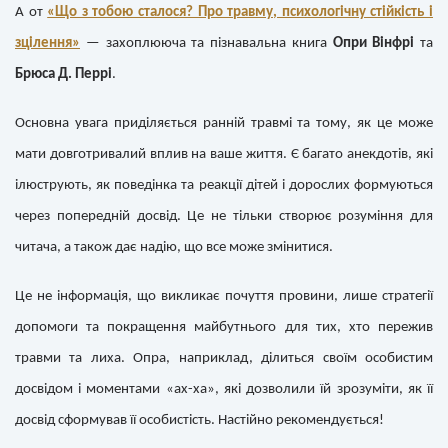
А от
«Що з тобою сталося? Про травму, психологічну стійкість і
зцілення»
— захоплююча та пізнавальна книга
Опри Вінфрі
та
Брюса Д. Перрі
.
Основна увага приділяється ранній травмі та тому, як це може
мати довготривалий вплив на ваше життя. Є багато анекдотів, які
ілюструють, як поведінка та реакції дітей і дорослих формуються
через попередній досвід. Це не тільки створює розуміння для
читача, а також дає надію, що все може змінитися.
Це не інформація, що викликає почуття провини, лише стратегії
допомоги та покращення майбутнього для тих, хто пережив
травми та лиха. Опра, наприклад, ділиться своїм особистим
досвідом і моментами «ах-ха», які дозволили їй зрозуміти, як її
досвід сформував її особистість. Настійно рекомендується!