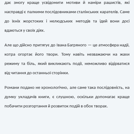
дає змогу краще усвідомити мотиви й наміри рашистів, які
насправді є палкими послідовниками сталінських карателів. Саме
до їхніх жорстоких і нелюдських методів та ідей вони досі
вдаються у своїх діях.
Але що дійсно притягує до Івана Багряного — це атмосфера надії,
котра огортає його твори. Тому навіть незважаючи на жахи
режиму та біль, який викликають події, неможливо відірватися
від читання до останньої сторінки.
Романи подано не хронологічно, але саме така послідовність, на
думку укладачів книги, є слушною, оскільки допомагає краще
побачити розгортання й розвиток подій в обох творах.