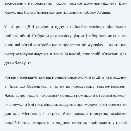
заснований на реальних подіях чеської діачинки-підлітка Діти
Краус, яка була в’язнем концентраційного табору Аушвіц.
У 14 років Діті довірили одну з найнебезпечніших підпільних
робіт у таборі. Її обрали для захисту цінних і заборонених восьми
книг, які в’язні контрабандою провезли до Аушвіцу. Книги, що
використовуватимуться в таємній школі, створеній в’язнями для
дітей блоку 31.
Роман переміщується від привілейованого життя Діти та її родини
в Празі до Освенціма, а потім до концтабору Берген-Бельзен.
Насильство іноді є яскравим (як люди помирали в газовій камері,
як вилучали їхні тіла, вішали, згадують про медичні експерименти
доктора Менгеле), і загроза його завжди присутня, оскільки
людей б’ють, вмирають голодною смертю, і забирають у газові