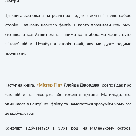
камери.
Ця книга заснована на реальних подіях з життя і являє собою
історію, написану навколо фактів. Її варто прочитати кожному,
хто цікавиться Аушвіцем та іншими концтаборами часів Другої
світової війни. Незабутня історія надії, яку ми дуже радимо
прочитати.
Наступна книга,
«Містер Піп»
Ллойда Джорджа
, розповідає про
жах війни та ілюструє збентеження дитини Матильди, яка
опинилася в центрі конфлікту та намагається зрозуміти чому все
це відбувається.
Конфлікт відбувається в 1991 році на маленькому острові