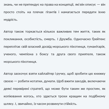
знань, чи не претендує на права на концепції, які він описує — він
просто стоїть на плечах гігантів і намагається передати їхню
мудрість.
Автор також торкається кількох важливих тем життя, таких як
покликання, особистість, смерть. І Дружба. Одночасно Ґрейтенс
переплітає свій власний досвід морського піхотинця, гуманітарія,
ученого, чемпіона з боксу та друга свого приятеля, також
морського піхотинця.
Автор заохочує взяти хайлайтер і ручку, щоб зробити цю книжку
своєю — робити нотатки, думати. Щоб вжити заходів, включаючи
деякі перевірені стратегії, що може бути таким же простим, як
копіювання когось, хто здається трохи кращим на подібному
шляху. І, звичайно, із часом розвинути стійкість.