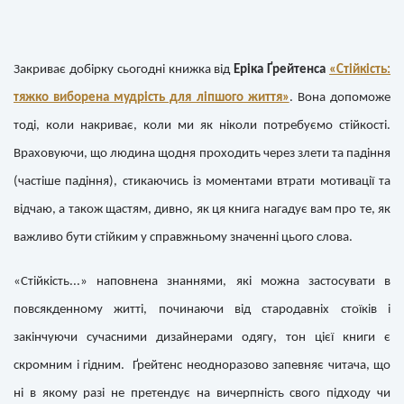
Закриває добірку сьогодні книжка від
Еріка Ґрейтенса
«Стійкість:
тяжко виборена мудрість для ліпшого життя»
. Вона допоможе
тоді, коли накриває, коли ми як ніколи потребуємо стійкості.
Враховуючи, що людина щодня проходить через злети та падіння
(частіше падіння), стикаючись із моментами втрати мотивації та
відчаю, а також щастям, дивно, як ця книга нагадує вам про те, як
важливо бути стійким у справжньому значенні цього слова.
«Стійкість...» наповнена знаннями, які можна застосувати в
повсякденному житті, починаючи від стародавніх стоїків і
закінчуючи сучасними дизайнерами одягу, тон цієї книги є
скромним і гідним. Ґрейтенс неодноразово запевняє читача, що
ні в якому разі не претендує на вичерпність свого підходу чи