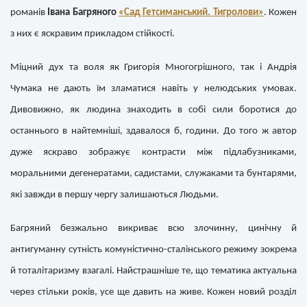
романів
Івана Багряного
«Сад Гетсиманський.
Тигролови»
. Кожен
з них є яскравим прикладом стійкості.
Міцний дух та воля як Григорія Многогрішного, так і Андрія
Чумака не дають їм зламатися навіть у нелюдських умовах.
Дивовижно, як людина знаходить в собі сили боротися до
останнього в найтемніші, здавалося б, години. До того ж автор
дуже яскраво зображує контрасти між підлабузниками,
моральними дегенератами, садистами, служаками та бунтарями,
які завжди в першу чергу залишаються Людьми.
Багряний безжально викриває всю злочинну, цинічну й
антигуманну сутність комуністично-сталінського режиму зокрема
й тоталітаризму взагалі. Найстрашніше те, що тематика актуальна
через стільки років, усе ще давить на живе. Кожен новий розділ