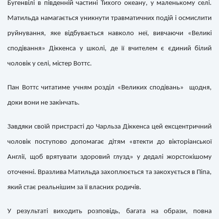
Бугенвілі в південній частині Тихого океану, у маленькому селі.
Матильда намагається уникнути травматичних подій і осмислити
руйнування, яке відбувається навколо неї, вивчаючи «Великі
сподівання» Діккенса у школі, де її вчителем є єдиний білий
чоловік у селі, містер Воттс.
Пан Воттс читатиме учням розділ «Великих сподівань» щодня,
доки вони не закінчать.
Завдяки своїй пристрасті до Чарльза Діккенса цей ексцентричний
чоловік поступово допомагає дітям «втекти до вікторіанської
Англії, щоб врятувати здоровий глузд» у дедалі жорстокішому
оточенні. Вразлива Матильда захоплюється та закохується в Піпа,
який стає реальнішим за її власних родичів.
У результаті виходить розповідь, багата на образи, повна