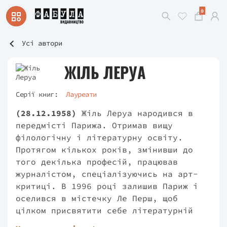
0
Усі автори
ЖІЛЬ ЛЕРУА
Серії книг:
Лауреати
(28.12.1958)
Жіль Леруа народився в
передмісті Парижа. Отримав вищу
філологічну і літературну освіту.
Протягом кількох років, змінивши до
того декілька професій, працював
журналістом, спеціалізуючись на арт-
критиці. В 1996 році залишив Париж і
оселився в містечку Ле Перш, щоб
цілком присвятити себе літературній
праці, оскільки ще в 1987 році він