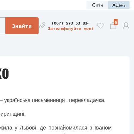
Ніч
День
0
(067) 573 53 83
Знайти
Зателефонуйте мені
КО
 українська письменниця і перекладачка.
гиринщині.
жила у Львові, де познайомилася з Іваном