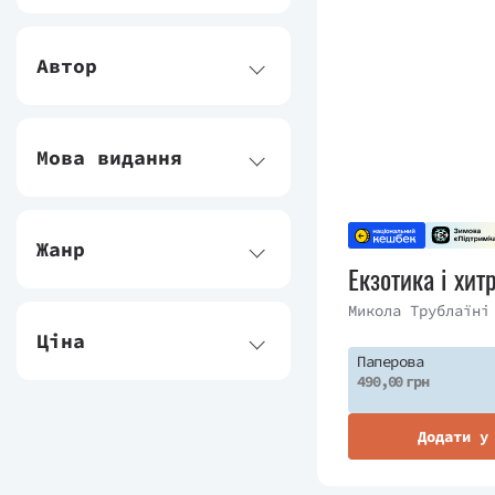
Автор
Мова видання
Жанр
Екзотика і хит
Микола Трублаїні
Ціна
Паперова
490,00 грн
Додати у