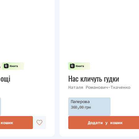
рощі
Нас кличуть гудки
Наталя Романович-Ткаченко
Паперова
360,00 грн
 кошик
Додати у кошик