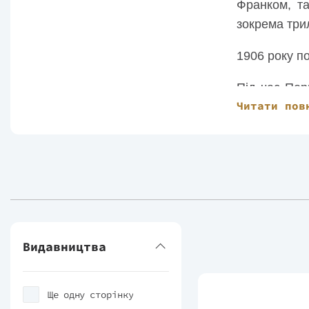
Франком, та
зокрема три
1906 року п
Під час Пер
Читати пов
для сиріт та
З 1923 року
людське» (1
«Нас кличуть
Перекладал
Верн «Діти к
Видавництва
Ще одну сторінку