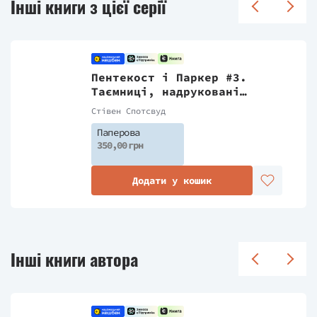
Інші книги з цієї серії
Пентекост і Паркер #3.
Таємниці, надруковані
кров'ю
Стівен Спотсвуд
Паперова
350,00 грн
Додати у кошик
Інші книги автора