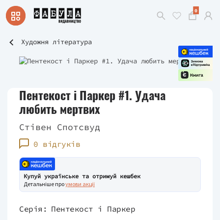
0
Художня література
Пентекост і Паркер #1. Удача
любить мертвих
Стівен Спотсвуд
0 відгуків
Купуй українське та отримуй кешбек
Детальніше про
умови акції
Серія:
Пентекост і Паркер