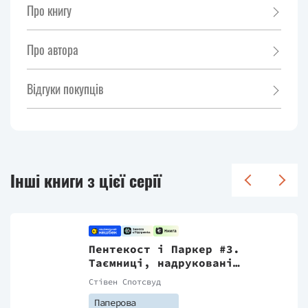
Про книгу
Про автора
Відгуки покупців
Інші книги з цієї серії
Пентекост і Паркер #3.
Таємниці, надруковані
кров'ю
Стівен Спотсвуд
Паперова