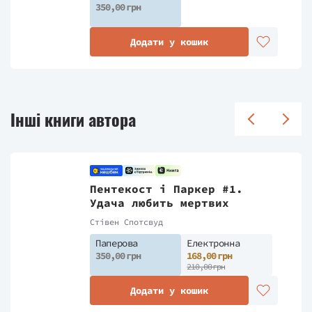
350,00 грн
Додати у кошик
Інші книги автора
Пентекост і Паркер #1.
Удача любить мертвих
Стівен Спотсвуд
Паперова
Електронна
350,00 грн
168,00 грн
210,00 грн
Додати у кошик