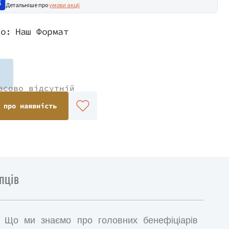
Детальніше про
умови акції
во:
Наш Формат
асово відсутній
 про наявність
пців
 Що ми знаємо про головних бенефіціарів