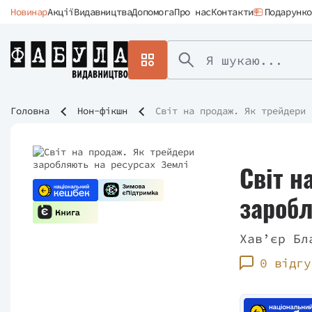
Новинар
Акції
Видавництва
Допомога
Про нас
Контакти
Подарунко
Головна
Нон-фікшн
Світ на продаж. Як трейдери 
Світ н
заробл
Хав’єр Бл
0 відгу