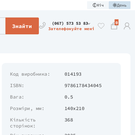
Ніч
День
0
(067) 573 53 83
Знайти
Зателефонуйте мені
Код виробника:
014193
ISBN:
9786178434045
Вага:
0.5
Розміри, мм:
140х210
Кількість
368
сторінок: