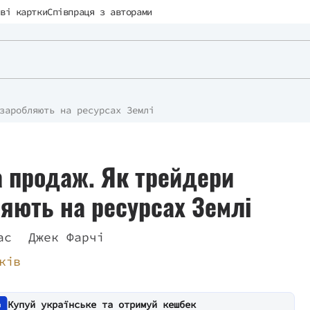
ві картки
Співпраця з авторами
заробляють на ресурсах Землі
а продаж. Як трейдери
яють на ресурсах Землі
ас
Джек Фарчі
ків
Купуй українське та отримуй кешбек