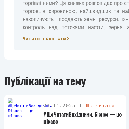
торгівлі ними? Ця книжка розповідає про 
торговців сировиною, найшвидших та най
накопичують і продають земні ресурси. Їхн
контроль над потоками нафти, зерна а
політичними гравцями, порушниками міжн
Читати повністю
корупції. Вони здобували політичну владу
політиків, чужими руками усували опон
Саддама Хусейна продавати нафту попри
обхід санкцій, маніпулювали ОПЕК та підс
Публікації на тему
країни. Щоб зрозуміти, чому в багатих на 
клептократи, потрібно знати все про тр
путівник на цьому шляху
21.11.2025
Що читати
#ЩоЧитатиВихідними. Бізнес — це
цікаво