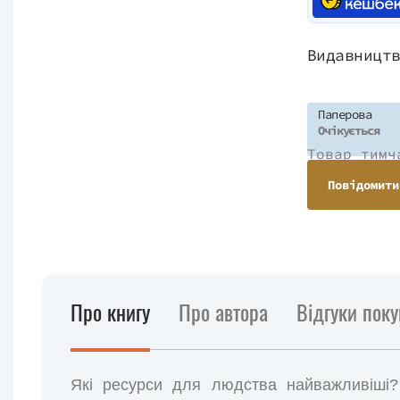
Видавницт
Паперова
Очікується
Товар тимч
Повідомити
Про книгу
Про автора
Відгуки поку
Які ресурси для людства найважливіші?