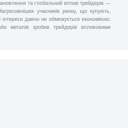
становлення та глобальний вплив трейдерів —
агресивніших учасників ринку, що купують,
і інтереси давно не обмежується економікою:
бо металів зробив трейдерів впливовими
ародних санкцій, каталізаторами нечуваної
 просто під носом у західних регуляторів і
ентів, допомагали автократичному режиму
 ембарго, забезпечували Росію готівкою в
аджували на голку ресурсної залежності цілі
ресурси державах панує бідність і домінують
ейдерів. І «Світ на продаж» — незамінний