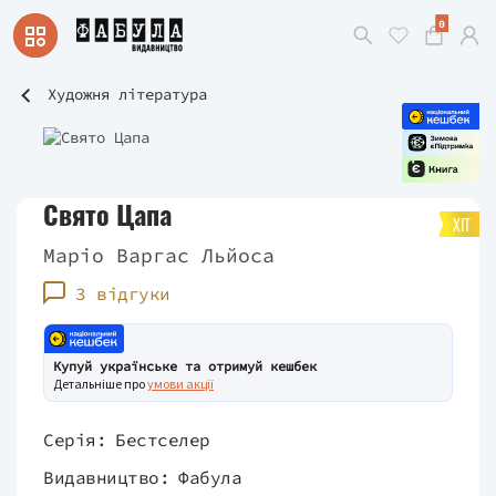
0
Художня література
Свято Цапа
ХІТ
Маріо Варгас Льйоса
3 відгуки
Купуй українське та отримуй кешбек
Детальніше про
умови акції
Серія:
Бестселер
Видавництво:
Фабула