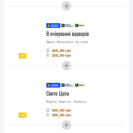
В очікуванні варварів
Джон Максвелл Кутзее
450,00 грн
350,00 грн
ХІТ
Свято Цапа
Маріо Варгас Льйоса
690,00 грн
390,00 грн
ХІТ