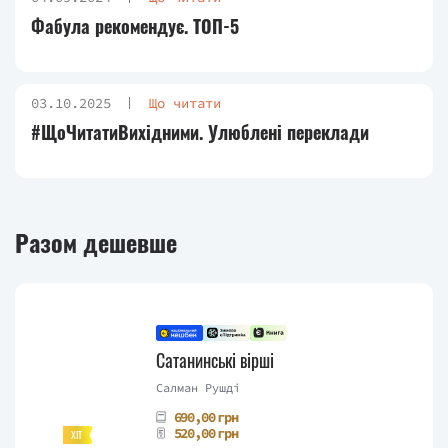
Фабула рекомендує. ТОП-5
03.10.2025
Що читати
#ЩоЧитатиВихідними. Улюблені переклади
Разом дешевше
Сатанинські вірші
Салман Рушді
690,00 грн
520,00 грн
ХІТ